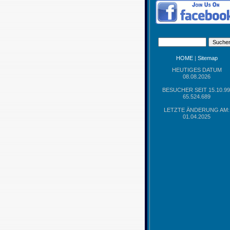
HOME
|
Sitemap
HEUTIGES DATUM
08.08.2026
BESUCHER SEIT 15.10.99
65.524.689
LETZTE ÄNDERUNG AM:
01.04.2025