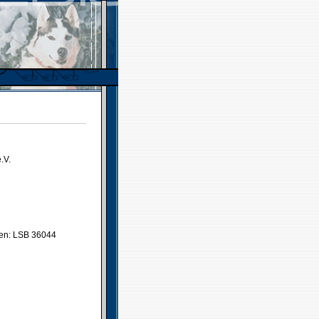
.V.
gen: LSB 36044