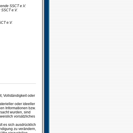
tzende SSCT e.V.
r SSCT e.V.
SCT e.V.
t, Vollständigkeit oder
rieller oder ideeller
nen Informationen bzw.
rsacht wurden, sind
weislich vorsätzliches
lt es sich ausdrücklich
ündigung zu verändern,