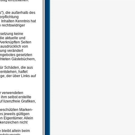
ltig einzustellen.
s"), die außerhalb des
rpflichtung
n Inhalten Kenntnis hat
 rechtswidriger
nksetzung keine
die aktuelle und
n/verknüpften Seiten
t ausdrücklich von
tzung verändert
tangebotes gesetzten
chteten Gästebüchern,
 für Schäden, die aus
entstehen, haftet
ige, der über Links auf
der verwendeten
hm selbst erstellte
 lizenzfreie Grafiken,
 geschützten Marken-
 jeweils gültigen
n Eigentümer. Allein
rkenzeichen nicht
 bleibt allein beim