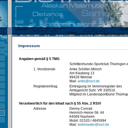
Impressum
Angaben gemäß § 5 TMG
Schlittenhunde-Sportclub Thüringen e
1. Vorsitzende
Anke Schiller-Mönch
Am Klasberg 13
99428 Weimar
Mail:
anke@ssct.de
Registereintrag
Eintragung im Vereinsregister des
Amtsgericht Suhl: VR 330516
Mitglied im Landessportbund Thürin
Verantwortlich für den Inhalt nach § 55 Abs. 2 RStV
Adresse
Denny Conrad
Heinrich-Heine-Str. 44
64569 Nauheim
Mobil: 01520 / 4845994
Mail:
webmaster@ssct.de