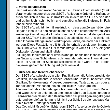
zu ergänzen, zu löschen oder die Veröffentlichung zeitweise oder endgü
2. Verweise und Links
Bei direkten oder indirekten Verweisen auf fremde Internetseiten ("Link
Verantwortungsbereiches des SSCT e.V. liegen, würde eine Haftungsve
ausschließlich in dem Fall in Kraft treten, in dem der SSCT e.V. von de
und es ihm technisch möglich und zumutbar wäre, die Nutzung im Falle
Inhalte zu verhindern.
Der SSCT e.V. erklärt hiermit ausdrücklich, dass zum Zeitpunkt der Li
illegalen Inhalte auf den zu verlinkenden Seiten erkennbar waren. Auf 
zukünftige Gestaltung, die Inhalte oder die Urheberschaft der gelinkte
hat der SSCT e.V. keinerlei Einfluss. Deshalb distanziert er sich hiermi
allen Inhalten aller gelinkten /verknüpften Seiten, die nach der Linkse
wurden. Diese Feststellung gilt für alle innerhalb des eigenen Interne
Links und Verweise sowie für Fremdeinträge in vom SSCT e.V. eingeri
Diskussionsforen und Mailinglisten.
Für illegale, fehlerhafte oder unvollständige Inhalte und insbesondere
der Nutzung oder Nichtnutzung solcherart dargebotener Informationen 
allein der Anbieter der Seite, auf welche verwiesen wurde, nicht derjen
die jeweilige Veröffentlichung lediglich verweist.
3. Urheber- und Kennzeichenrecht
Der SSCT e.V. ist bestrebt, in allen Publikationen die Urheberrechte 
Grafiken, Tondokumente, Videosequenzen und Texte zu beachten, von i
Grafiken, Tondokumente, Videosequenzen und Texte zu nutzen oder auf
Tondokumente, Videosequenzen und Texte zurückzugreifen.
Alle innerhalb des Internetangebotes genannten und ggf. durch Dritte
und Warenzeichen unterliegen uneingeschränkt den Bestimmungen des
Kennzeichenrechts und den Besitzrechten der jeweiligen eingetragene
aufgrund der bloßen Nennung ist nicht der Schluß zu ziehen, dass Ma
durch Rechte Dritter geschützt sind!
Das Copyright für veröffentlichte, vom SSCT e.V. selbst erstellte Objekte