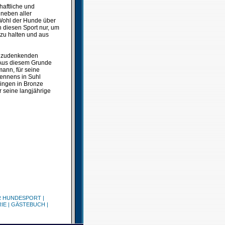
haftliche und
 neben aller
 Wohl der Hunde über
n diesen Sport nur, um
 zu halten und aus
egzudenkenden
 Aus diesem Grunde
mann, für seine
rennens in Suhl
ingen in Bronze
r seine langjährige
R HUNDESPORT
|
IE
|
GÄSTEBUCH
|