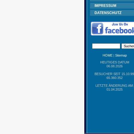
IMPRESSUM
DATENSCHUTZ
HOME
|
Sitemap
HEUTIGES DATUM
06.08.2026
BESUCHER SEIT 15.10.99
65.360.352
LETZTE ÄNDERUNG AM:
01.04.2025