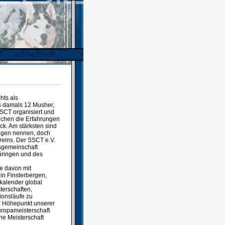
hts als
es damals 12 Musher,
SSCT organisiert und
eichen die Erfahrungen
ck. Am stärksten sind
Eigen nennen, doch
reins. Der SSCT e.V.
tsgemeinschaft
üringen und des
e davon mit
in Finsterbergen,
nkalender global
terschaften,
ionsläufe zu
r Höhepunkt unserer
uropameisterschaft
he Meisterschaft