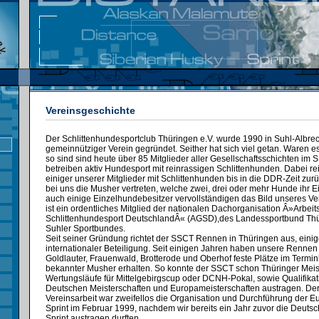
Vereinsgeschichte
Der Schlittenhundesportclub Thüringen e.V. wurde 1990 in Suhl-Albrec
gemeinnütziger Verein gegründet. Seither hat sich viel getan. Waren 
so sind sind heute über 85 Mitglieder aller Gesellschaftsschichten im 
betreiben aktiv Hundesport mit reinrassigen Schlittenhunden. Dabei r
einiger unserer Mitglieder mit Schlittenhunden bis in die DDR-Zeit zurü
bei uns die Musher vertreten, welche zwei, drei oder mehr Hunde ihr 
auch einige Einzelhundebesitzer vervollständigen das Bild unseres Ve
ist ein ordentliches Mitglied der nationalen Dachorganisation Â»Arbei
Schlittenhundesport DeutschlandÂ« (AGSD),des Landessportbund Th
Suhler Sportbundes.
Seit seiner Gründung richtet der SSCT Rennen in Thüringen aus, einig
internationaler Beteiligung. Seit einigen Jahren haben unsere Rennen 
Goldlauter, Frauenwald, Brotterode und Oberhof feste Plätze im Termi
bekannter Musher erhalten. So konnte der SSCT schon Thüringer Meis
Wertungsläufe für Mittelgebirgscup oder DCNH-Pokal, sowie Qualifikat
Deutschen Meisterschaften und Europameisterschaften austragen. De
Vereinsarbeit war zweifellos die Organisation und Durchführung der E
Sprint im Februar 1999, nachdem wir bereits ein Jahr zuvor die Deutsc
Sprint austragen durften.