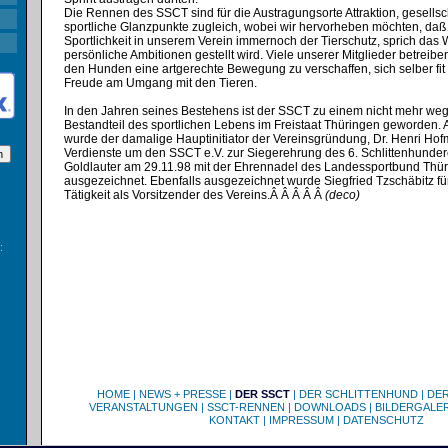
Die Rennen des SSCT sind für die Austragungsorte Attraktion, gesellsc
sportliche Glanzpunkte zugleich, wobei wir hervorheben möchten, daß
Sportlichkeit in unserem Verein immernoch der Tierschutz, sprich das
persönliche Ambitionen gestellt wird. Viele unserer Mitglieder betreibe
den Hunden eine artgerechte Bewegung zu verschaffen, sich selber fit
Freude am Umgang mit den Tieren.
In den Jahren seines Bestehens ist der SSCT zu einem nicht mehr w
Bestandteil des sportlichen Lebens im Freistaat Thüringen geworden.
wurde der damalige Hauptinitiator der Vereinsgründung, Dr. Henri Hof
Verdienste um den SSCT e.V. zur Siegerehrung des 6. Schlittenhunde
Goldlauter am 29.11.98 mit der Ehrennadel des Landessportbund Thür
ausgezeichnet. Ebenfalls ausgezeichnet wurde Siegfried Tzschäbitz fü
Tätigkeit als Vorsitzender des Vereins.Â Â Â Â Â
(deco)
:
HOME
|
NEWS + PRESSE
|
DER SSCT
|
DER SCHLITTENHUND
|
DE
VERANSTALTUNGEN
|
SSCT-RENNEN
|
DOWNLOADS
|
BILDERGALER
KONTAKT
|
IMPRESSUM
|
DATENSCHUTZ