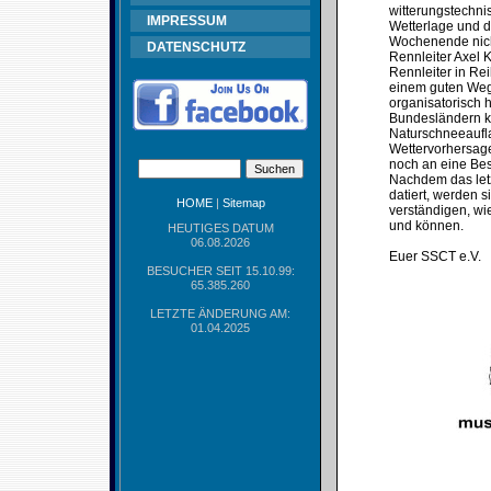
witterungstechni
IMPRESSUM
Wetterlage und d
Wochenende nicht
DATENSCHUTZ
Rennleiter Axel 
Rennleiter in Re
einem guten Weg 
organisatorisch 
Bundesländern ke
Naturschneeaufla
Wettervorhersage
noch an eine Bes
Nachdem das let
datiert, werden 
HOME
|
Sitemap
verständigen, wie
und können.
HEUTIGES DATUM
06.08.2026
Euer SSCT e.V.
BESUCHER SEIT 15.10.99:
65.385.260
LETZTE ÄNDERUNG AM:
01.04.2025