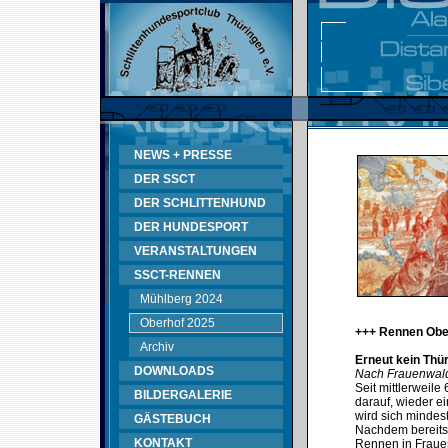
NEWS + PRESSE
DER SSCT
DER SCHLITTENHUND
DER HUNDESPORT
VERANSTALTUNGEN
SSCT-RENNEN
Mühlberg 2024
Oberhof 2025
+++ Rennen Obe
Archiv
Erneut kein Thü
DOWNLOADS
Nach Frauenwald
Seit mittlerweil
BILDERGALERIE
darauf, wieder e
wird sich mindes
GÄSTEBUCH
Nachdem bereits
KONTAKT
Rennen in Fraue