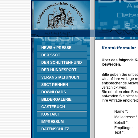
Kontaktformular
NEWS + PRESSE
DER SSCT
Über das folgende K
DER SCHLITTENHUND
loswerden.
DER HUNDESPORT
Bitte geben Sie unbe
VERANSTALTUNGEN
wir auf Ihre Anfrage
entsprechende Auswahl
SSCT-RENNEN
verschickt wird.
Sie erhalten eine Bes
DOWNLOADS
antworten Sie nicht au
BILDERGALERIE
Ihre Anfrage erfolgrei
GÄSTEBUCH
Name *:
KONTAKT
Mailadresse *
IMPRESSUM
Betreff *:
Empfänger:
DATENSCHUTZ
Text *: