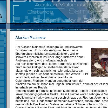
Alaskan Malamute
Der Alaskan Malamute ist der größte und schwerste
Schlittenhund. Er ist sehr kräftig und besitzt eine
überdurchschnittliche Leistungsfähigkeit. Weil er
schwere Frachten selbst über lange Distanzen ohne
Probleme zieht, wird er oftmals auch als
Â»Frachtlokomotive des Hohen NordensÂ« bezeichnet.
Trotz seines kräftigen Aussehens hat der Alaskan
Malamute ein sehr zutrauliches, tolerantes, ja sogar
sanftes, jedoch auch sehr selbstbewußtes Wesen. Er ist
sehr intelligent und besitzt eine beachtliche
Gelehrigkeit. Fremden Hunden gegenüber kann der
Alaskan Malamute schon mal ungemütlich werden, denn er achtet seh
innerhalb seines Rudels.
Benannt wurde die Rasse nach den Mahlemiuts, einem Eskimostamm
Yukonmündungsgebiet in Alaska. Diese Eskimos waren sehr große Me
arbeiteten sehr hart, waren sehr geschickt was das Fischen, Jagen un
betrifft und ihre Hunde waren bemerkenswert schön, ausdauernd, arbei
unermüdlich. Der Alaskan Malamute hat eine Schulterhöhe von 58cm b
Gewicht sollte zwischen 32kg und 44kg liegen, wobei natürlich die R