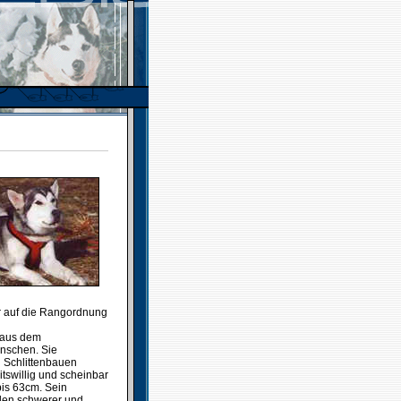
r auf die Rangordnung
 aus dem
nschen. Sie
d Schlittenbauen
tswillig und scheinbar
is 63cm. Sein
üden schwerer und