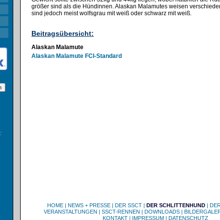
größer sind als die Hündinnen. Alaskan Malamutes weisen verschiedene
sind jedoch meist wolfsgrau mit weiß oder schwarz mit weiß.
Beitragsübersicht:
Alaskan Malamute
Alaskan Malamute FCI-Standard
:
HOME
|
NEWS + PRESSE
|
DER SSCT
|
DER SCHLITTENHUND
|
DE
VERANSTALTUNGEN
|
SSCT-RENNEN
|
DOWNLOADS
|
BILDERGALER
KONTAKT
|
IMPRESSUM
|
DATENSCHUTZ