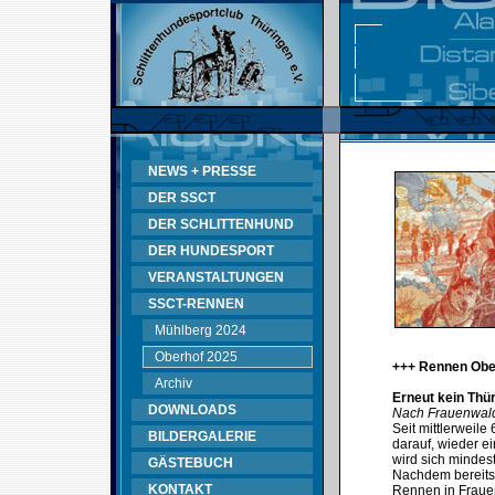
NEWS + PRESSE
DER SSCT
DER SCHLITTENHUND
DER HUNDESPORT
VERANSTALTUNGEN
SSCT-RENNEN
Mühlberg 2024
Oberhof 2025
+++ Rennen Obe
Archiv
Erneut kein Thü
DOWNLOADS
Nach Frauenwald
Seit mittlerweil
BILDERGALERIE
darauf, wieder e
wird sich mindes
GÄSTEBUCH
Nachdem bereits
KONTAKT
Rennen in Fraue