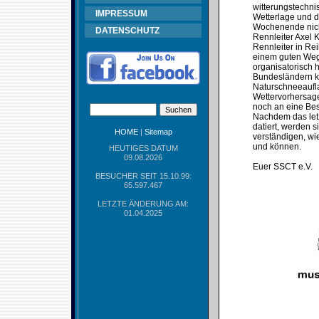
witterungstechni
IMPRESSUM
Wetterlage und d
Wochenende nicht
DATENSCHUTZ
Rennleiter Axel 
Rennleiter in Re
einem guten Weg 
organisatorisch 
Bundesländern ke
Naturschneeaufla
Wettervorhersage
noch an eine Bes
Nachdem das let
datiert, werden 
HOME
|
Sitemap
verständigen, wie
und können.
HEUTIGES DATUM
09.08.2026
Euer SSCT e.V.
BESUCHER SEIT 15.10.99:
65.597.467
LETZTE ÄNDERUNG AM:
01.04.2025