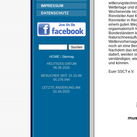
witterungstechni
IMPRESSUM
Wetterlage und d
Wochenende nicht
DATENSCHUTZ
Rennleiter Axel 
Rennleiter in Re
einem guten Weg 
organisatorisch 
Bundesländern ke
Naturschneeaufla
Wettervorhersage
noch an eine Bes
Nachdem das let
datiert, werden 
HOME
|
Sitemap
verständigen, wie
und können.
HEUTIGES DATUM
06.08.2026
Euer SSCT e.V.
BESUCHER SEIT 15.10.99:
65.376.044
LETZTE ÄNDERUNG AM:
01.04.2025