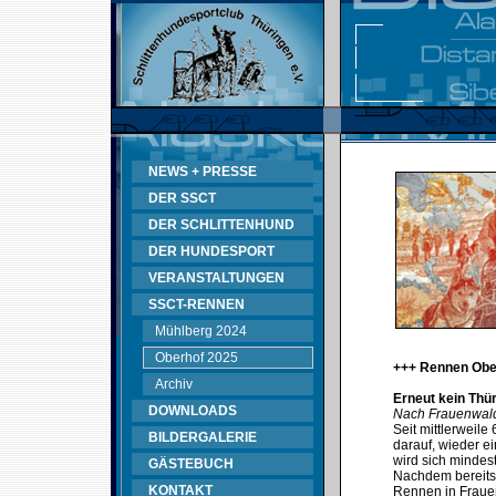
NEWS + PRESSE
DER SSCT
DER SCHLITTENHUND
DER HUNDESPORT
VERANSTALTUNGEN
SSCT-RENNEN
Mühlberg 2024
Oberhof 2025
+++ Rennen Obe
Archiv
Erneut kein Thü
DOWNLOADS
Nach Frauenwald
Seit mittlerweil
BILDERGALERIE
darauf, wieder e
wird sich mindes
GÄSTEBUCH
Nachdem bereits
KONTAKT
Rennen in Fraue