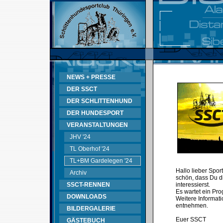
NEWS + PRESSE
DER SSCT
DER SCHLITTENHUND
DER HUNDESPORT
VERANSTALTUNGEN
JHV '24
TL Oberhof '24
TL+BM Gardelegen '24
Hallo lieber Spor
Archiv
schön, dass Du d
SSCT-RENNEN
interessierst.
Es wartet ein Pr
DOWNLOADS
Weitere Informati
entnehmen.
BILDERGALERIE
Euer SSCT
GÄSTEBUCH