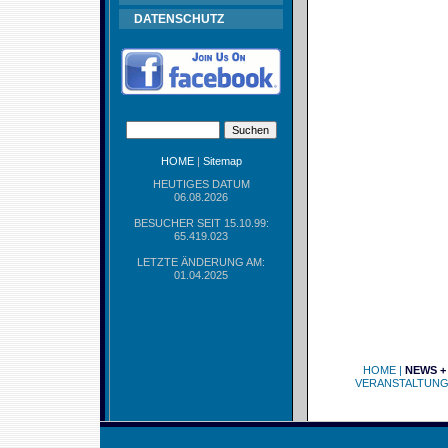
DATENSCHUTZ
HOME
|
Sitemap
HEUTIGES DATUM
06.08.2026
BESUCHER SEIT 15.10.99:
65.419.023
LETZTE ÄNDERUNG AM:
01.04.2025
HOME
|
NEWS +
VERANSTALTUN