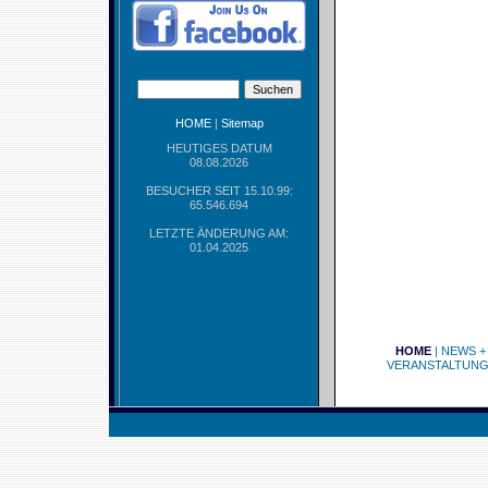
HOME
|
Sitemap
HEUTIGES DATUM
08.08.2026
BESUCHER SEIT 15.10.99:
65.546.694
LETZTE ÄNDERUNG AM:
01.04.2025
HOME
|
NEWS +
VERANSTALTUN