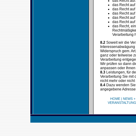
das Recht auf
das Recht auf
das Recht auf
das Recht auf
das Recht auf
das Recht auf
das Recht, ein
Rechtmäßigkeit
Verarbeitung h
8.2
Soweit wir die Ve
Interessenabwägung (
Widerspruch gem. Art
ganz oder teilweise z
Verarbeitung entgegen
Wir prüfen so dann d
anpassen oder Ihnen d
8.3
Leistungen, für d
Verarbeitung Sie mit
nicht mehr oder nicht
8.4
Dazu wenden Sie s
angegebene Adresse
HOME
|
NEWS +
VERANSTALTUN