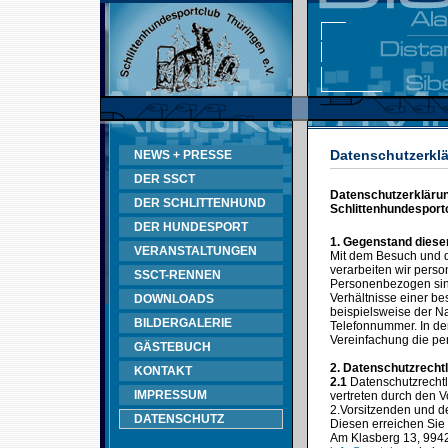
Datenschutzerklä
NEWS + PRESSE
DER SSCT
Datenschutzerklärung
DER SCHLITTENHUND
Schlittenhundesportc
DER HUNDESPORT
1. Gegenstand diese
VERANSTALTUNGEN
Mit dem Besuch und d
verarbeiten wir pers
SSCT-RENNEN
Personenbezogen sind
Verhältnisse einer b
DOWNLOADS
beispielsweise der N
BILDERGALERIE
Telefonnummer. In de
Vereinfachung die p
GÄSTEBUCH
2. Datenschutzrechtl
KONTAKT
2.1
Datenschutzrechtli
IMPRESSUM
vertreten durch den V
2.Vorsitzenden und 
DATENSCHUTZ
Diesen erreichen Sie 
Am Klasberg 13, 9942