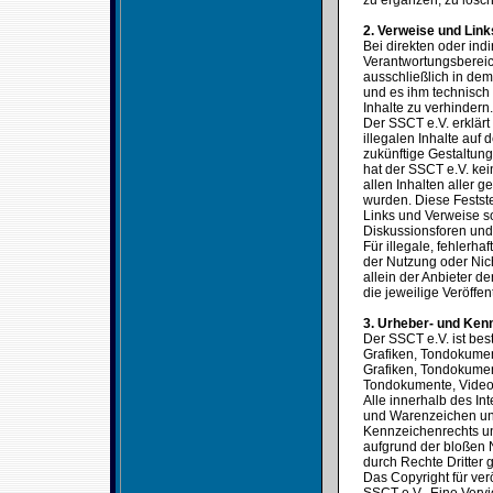
zu ergänzen, zu lösch
2. Verweise und Link
Bei direkten oder ind
Verantwortungsbereic
ausschließlich in dem 
und es ihm technisch
Inhalte zu verhindern.
Der SSCT e.V. erklärt
illegalen Inhalte auf
zukünftige Gestaltung
hat der SSCT e.V. kein
allen Inhalten aller g
wurden. Diese Festste
Links und Verweise s
Diskussionsforen und 
Für illegale, fehlerh
der Nutzung oder Nich
allein der Anbieter de
die jeweilige Veröffen
3. Urheber- und Ken
Der SSCT e.V. ist bes
Grafiken, Tondokumen
Grafiken, Tondokumen
Tondokumente, Video
Alle innerhalb des In
und Warenzeichen unt
Kennzeichenrechts un
aufgrund der bloßen 
durch Rechte Dritter g
Das Copyright für verö