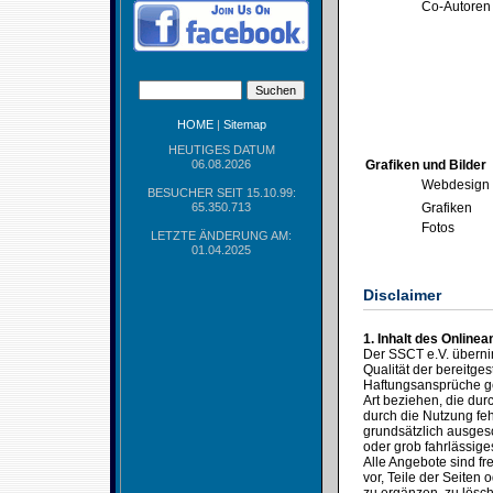
Co-Autoren
HOME
|
Sitemap
HEUTIGES DATUM
06.08.2026
Grafiken und Bilder
Webdesign
BESUCHER SEIT 15.10.99:
65.350.713
Grafiken
Fotos
LETZTE ÄNDERUNG AM:
01.04.2025
Disclaimer
1. Inhalt des Online
Der SSCT e.V. übernimm
Qualität der bereitges
Haftungsansprüche ge
Art beziehen, die du
durch die Nutzung feh
grundsätzlich ausgesc
oder grob fahrlässige
Alle Angebote sind fr
vor, Teile der Seite