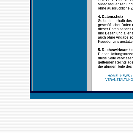
SSCT e.V.. Eine Verv
Videosequenzen und T
ohne ausdrückliche Z
4. Datenschutz
Sofern innerhalb des 
geschäftlicher Daten 
dieser Daten seitens 
und Bezahlung aller a
auch ohne Angabe sol
Pseudonyms gestattet
5. Rechtswirksamke
Dieser Haftungsaussch
diese Seite verwiesen
geltenden Rechtslage 
die übrigen Teile des
HOME
|
NEWS +
VERANSTALTUN