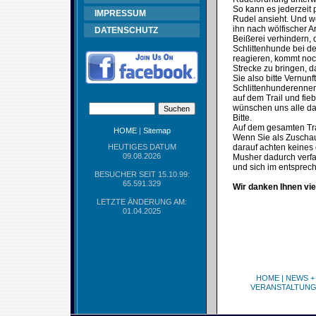
So kann es jederzeit 
IMPRESSUM
Rudel ansieht. Und w
ihn nach wölfischer 
DATENSCHUTZ
Beißerei verhindern, 
Schlittenhunde bei d
reagieren, kommt noc
Strecke zu bringen, 
Sie also bitte Vernu
Schlittenhunderennen
auf dem Trail und fie
wünschen uns alle das
Bitte.
Auf dem gesamten Trai
HOME
|
Sitemap
Wenn Sie als Zuschaue
HEUTIGES DATUM
darauf achten keines 
09.08.2026
Musher dadurch verfa
und sich im entspre
BESUCHER SEIT 15.10.99:
65.591.329
Wir danken Ihnen vie
LETZTE ÄNDERUNG AM:
01.04.2025
HOME
|
NEWS +
VERANSTALTUN