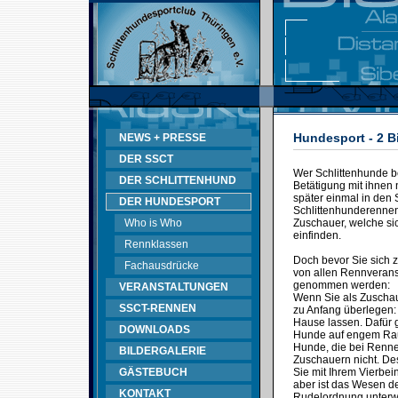
Hundesport - 2 B
NEWS + PRESSE
DER SSCT
Wer Schlittenhunde bes
DER SCHLITTENHUND
Betätigung mit ihnen 
später einmal in den 
DER HUNDESPORT
Schlittenhunderennen 
Who is Who
Zuschauer, welche sic
einfinden.
Rennklassen
Doch bevor Sie sich 
Fachausdrücke
von allen Rennveransta
genommen werden:
VERANSTALTUNGEN
Wenn Sie als Zuschau
SSCT-RENNEN
zu Anfang überlegen:
Hause lassen. Dafür g
DOWNLOADS
Hunde auf engem Raum
Hunde, die bei Rennen
BILDERGALERIE
Zuschauern nicht. D
GÄSTEBUCH
Sie mit Ihrem Vierbei
aber ist das Wesen de
KONTAKT
Rudelordnung unterwo