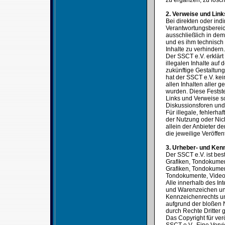
zu ergänzen, zu lösch
2. Verweise und Link
Bei direkten oder ind
Verantwortungsbereic
ausschließlich in dem 
und es ihm technisch
Inhalte zu verhindern.
Der SSCT e.V. erklärt
illegalen Inhalte auf
zukünftige Gestaltung
hat der SSCT e.V. kein
allen Inhalten aller g
wurden. Diese Festste
Links und Verweise s
Diskussionsforen und 
Für illegale, fehlerh
der Nutzung oder Nich
allein der Anbieter de
die jeweilige Veröffen
3. Urheber- und Ken
Der SSCT e.V. ist bes
Grafiken, Tondokumen
Grafiken, Tondokumen
Tondokumente, Video
Alle innerhalb des In
und Warenzeichen unt
Kennzeichenrechts un
aufgrund der bloßen 
durch Rechte Dritter g
Das Copyright für verö