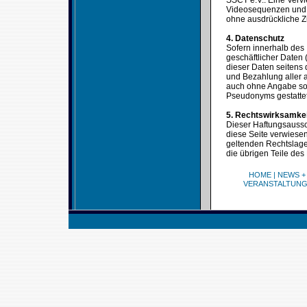
SSCT e.V.. Eine Verv
Videosequenzen und T
ohne ausdrückliche Z
4. Datenschutz
Sofern innerhalb des 
geschäftlicher Daten 
dieser Daten seitens 
und Bezahlung aller a
auch ohne Angabe sol
Pseudonyms gestattet
5. Rechtswirksamke
Dieser Haftungsaussch
diese Seite verwiesen
geltenden Rechtslage 
die übrigen Teile des
HOME
|
NEWS +
VERANSTALTUN