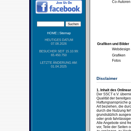
Co-Autoren
HOME
|
Sitemap
HEUTIGES DATUM
07.08.2026
Grafiken und Bilder
Webdesign
BESUCHER SEIT 15.10.99:
65.450.750
Grafiken
Fotos
LETZTE ÄNDERUNG AM:
01.04.2025
Disclaimer
1. Inhalt des Online
Der SSCT e.V. übernimm
Qualität der bereitges
Haftungsansprüche ge
Art beziehen, die du
durch die Nutzung feh
grundsätzlich ausgesc
oder grob fahrlässige
Alle Angebote sind fr
vor, Teile der Seite