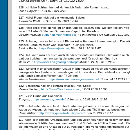
Corinna Wiegmann;
;
-
; Erfurt; 16.01.2022 15:20
128. Ich liebe Schlittenhunde! Hoffentlich finden alle Rennen statt...
Diana Engler;
;
-
; ; 24.07.2021 8:49
127. Hallo! Freue mich auf die kommende Saison!
Alexandra Weiß;
;
-
; Suhl; 22.07.2021 17:40
126. Hallo lieber Rolf, denke oft an dich und die Mallamuden. Wie geht es dir? W
zurecht? Liebe Grüße von Gudrun aus Caputh bei Potsdam
Gudrun Homuth;
gudrun.homuth@gmx.de
;
-
; Schwielowsee OT Caputh; 23.12.201
125. Schade, dass es bei uns auf Rügen keine Hundeschlittenrennen gibt. Das wür
erleben! Dann muss ich wohl mal nach Thüringen reisen!!
Bettina Bach;
;
https://www.rujana.de/
; Binz; 26.11.2019 9:07
124. Toll, kann man bei euch auch Hundeschlittentouren buchen? Ich würde auch
darüber berichten, um ein wenig die Werbetrommel für euch zu rühren! :-)
Mario Vo;
;
https://www.beingboring.de/blog/
; Minden; 24.11.2019 19:20
123. Wir sind in unserem letzten Urlaub in Südnorwegen mit einem Hundeschlitten 
unvergessliches Erlebnis. Ich wusste gar nicht, dass das in Deutschland auch möglic
dafür auch einmal im Winter nach Thüringen!
Werner Mönkemeier;
;
https://www.suednorwegen-reisen.de/
; Bonn; 24.11.2019 18
122. Schlittenhunde sind einfach total süß. Viel Spaß!
Verena Walter;
;
https://www.2te-chance.com
; ; 17.09.2019 17:37
121. Viele Grüße aus Dänemark
E. Kjaer;
;
https://moneezy.com/de/
; Dänemark; 05.08.2019 12:20
120. Schlittenhunde sind total hübsch, aber sie gehören in Orte wie Thüringen nich
kaputt schwitzen. Ich freue mich bald wieder Csilla aus Thüriingen zu besuchen.
Rene Walter;
;
http://www.zypern-limited-tipps.com
; ; 06.02.2019 12:17
119. Allen Teilnehmern, Organisatoren und den vielen freundlichen Helfern ein dick
internationale Schlittenhunderennen am 2. und 3. Februar 2019 in Frauenwald. Di
die Informationen und Ansagen gut zu verstehen, die Versorgung funktionierte gut