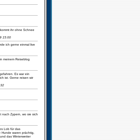
ie kommt ihr ohne Schnee
9 15:00
de ich gerne einmal live
 in meinem Reiseblog
gefahren. Es war ein
h ist. Gerne reisen wir
:32
t nach Zypern, wo sie sich
es Lob für das
e Hunde waren prächtig,
 und das Winterwetter