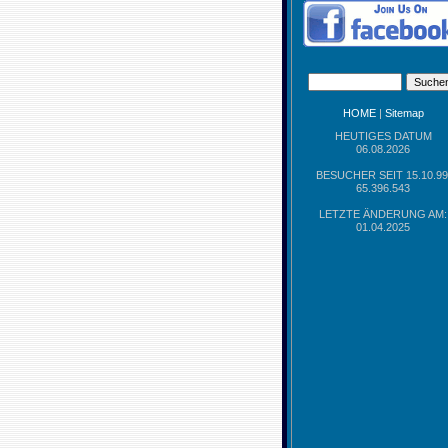
HOME
|
Sitemap
HEUTIGES DATUM
06.08.2026
BESUCHER SEIT 15.10.99
65.396.543
LETZTE ÄNDERUNG AM:
01.04.2025