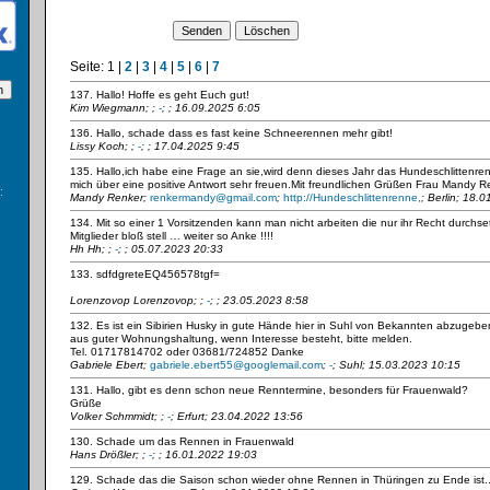
Seite:
1
|
2
|
3
|
4
|
5
|
6
|
7
137. Hallo! Hoffe es geht Euch gut!
Kim Wiegmann;
;
-
; ; 16.09.2025 6:05
136. Hallo, schade dass es fast keine Schneerennen mehr gibt!
Lissy Koch;
;
-
; ; 17.04.2025 9:45
135. Hallo,ich habe eine Frage an sie,wird denn dieses Jahr das Hundeschlittenre
mich über eine positive Antwort sehr freuen.Mit freundlichen Grüßen Frau Mandy R
:
Mandy Renker;
renkermandy@gmail.com
;
http://Hundeschlittenrenne,
; Berlin; 18.
134. Mit so einer 1 Vorsitzenden kann man nicht arbeiten die nur ihr Recht durchset
Mitglieder bloß stell … weiter so Anke !!!!
Hh Hh;
;
-
; ; 05.07.2023 20:33
133. sdfdgreteEQ456578tgf=
Lorenzovop Lorenzovop;
;
-
; ; 23.05.2023 8:58
132. Es ist ein Sibirien Husky in gute Hände hier in Suhl von Bekannten abzugeb
aus guter Wohnungshaltung, wenn Interesse besteht, bitte melden.
Tel. 01717814702 oder 03681/724852 Danke
Gabriele Ebert;
gabriele.ebert55@googlemail.com
;
-
; Suhl; 15.03.2023 10:15
131. Hallo, gibt es denn schon neue Renntermine, besonders für Frauenwald?
Grüße
Volker Schmmidt;
;
-
; Erfurt; 23.04.2022 13:56
130. Schade um das Rennen in Frauenwald
Hans Drößler;
;
-
; ; 16.01.2022 19:03
129. Schade das die Saison schon wieder ohne Rennen in Thüringen zu Ende ist..