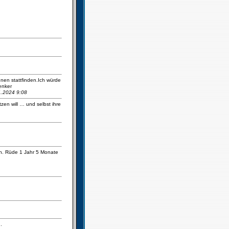
nnen stattfinden.Ich würde
enker
01.2024 9:08
zen will … und selbst ihre
en. Rüde 1 Jahr 5 Monate
.