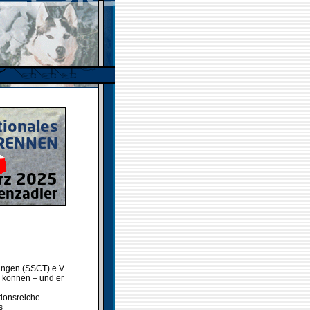
ringen (SSCT) e.V.
 können – und er
ionsreiche
s