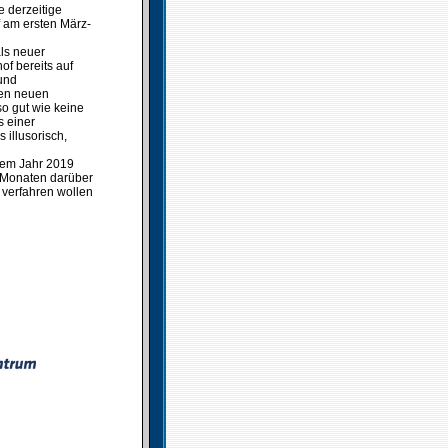
 derzeitige
 am ersten März-
als neuer
of bereits auf
 und
den neuen
so gut wie keine
s einer
 illusorisch,
dem Jahr 2019
n Monaten darüber
r verfahren wollen