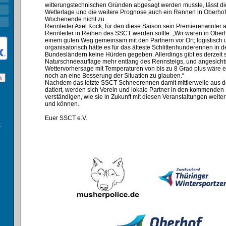
witterungstechnischen Gründen abgesagt werden musste, lässt die
Wetterlage und die weitere Prognose auch ein Rennen in Oberhof
Wochenende nicht zu.⁣
Rennleiter Axel Kock, für den diese Saison sein Premierenwinter 
Rennleiter in Reihen des SSCT werden sollte: „Wir waren in Oberh
einem guten Weg gemeinsam mit den Partnern vor Ort; logistisch
organisatorisch hätte es für das älteste Schlittenhunderennen in 
Bundesländern keine Hürden gegeben. Allerdings gibt es derzeit 
Naturschneeauflage mehr entlang des Rennsteigs, und angesicht
Wettervorhersage mit Temperaturen von bis zu 8 Grad plus wäre es
noch an eine Besserung der Situation zu glauben.“⁣
Nachdem das letzte SSCT-Schneerennen damit mittlerweile aus 
datiert, werden sich Verein und lokale Partner in den kommende
verständigen, wie sie in Zukunft mit diesen Veranstaltungen weite
und können.
Euer SSCT e.V.
: