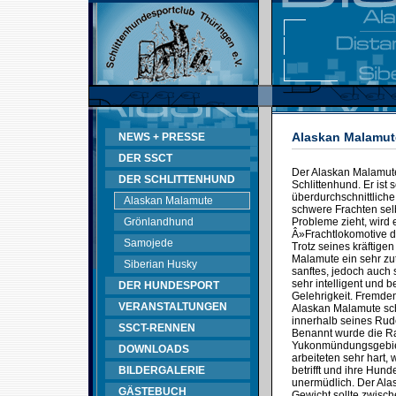
Alaskan Malamut
NEWS + PRESSE
DER SSCT
Der Alaskan Malamute
DER SCHLITTENHUND
Schlittenhund. Er ist s
überdurchschnittliche
Alaskan Malamute
schwere Frachten sel
Grönlandhund
Probleme zieht, wird 
Â»Frachtlokomotive 
Samojede
Trotz seines kräftige
Malamute ein sehr zut
Siberian Husky
sanftes, jedoch auch 
sehr intelligent und b
DER HUNDESPORT
Gelehrigkeit. Fremd
VERANSTALTUNGEN
Alaskan Malamute sch
innerhalb seines Rud
SSCT-RENNEN
Benannt wurde die R
Yukonmündungsgebiet
DOWNLOADS
arbeiteten sehr hart,
BILDERGALERIE
betrifft und ihre Hun
unermüdlich. Der Ala
GÄSTEBUCH
Gewicht sollte zwisc