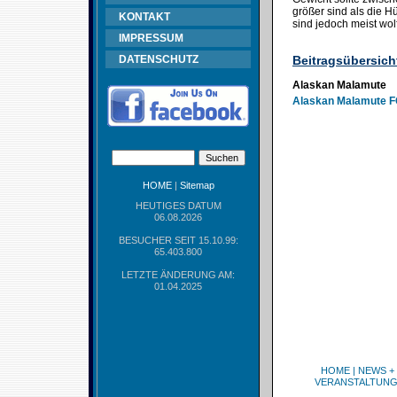
größer sind als die 
KONTAKT
sind jedoch meist wol
IMPRESSUM
DATENSCHUTZ
Beitragsübersich
Alaskan Malamute
Alaskan Malamute F
HOME
|
Sitemap
HEUTIGES DATUM
06.08.2026
BESUCHER SEIT 15.10.99:
65.403.800
LETZTE ÄNDERUNG AM:
01.04.2025
HOME
|
NEWS +
VERANSTALTUN