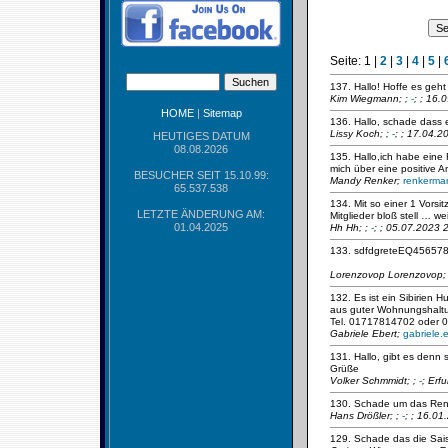
Seite:
1
|
2
|
3
|
4
|
5
|
137. Hallo! Hoffe es geht
Kim Wiegmann;
;
-
; ; 16.
HOME
|
Sitemap
136. Hallo, schade dass 
Lissy Koch;
;
-
; ; 17.04.2
HEUTIGES DATUM
08.08.2026
135. Hallo,ich habe eine
mich über eine positive 
BESUCHER SEIT 15.10.99:
Mandy Renker;
renkerma
65.537.538
134. Mit so einer 1 Vorsi
LETZTE ÄNDERUNG AM:
Mitglieder bloß stell … wei
01.04.2025
Hh Hh;
;
-
; ; 05.07.2023 
133. sdfdgreteEQ456578
Lorenzovop Lorenzovop
132. Es ist ein Sibirien
aus guter Wohnungshaltun
Tel. 01717814702 oder 
Gabriele Ebert;
gabriele
131. Hallo, gibt es den
Grüße
Volker Schmmidt;
;
-
; Erf
130. Schade um das Ren
Hans Drößler;
;
-
; ; 16.0
129. Schade das die Sais