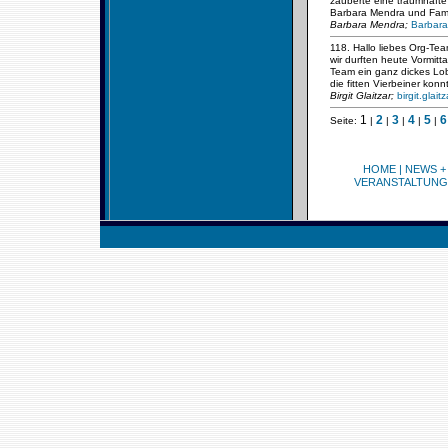
zauberte eine traumhafte 
Barbara Mendra und Fami
Barbara Mendra;
Barbara
118. Hallo liebes Org-Tea
wir durften heute Vormit
Team ein ganz dickes Lob 
die fitten Vierbeiner ko
Birgit Glaitzar;
birgit.glai
1
2
3
4
5
6
Seite:
|
|
|
|
|
HOME
|
NEWS +
VERANSTALTUNG