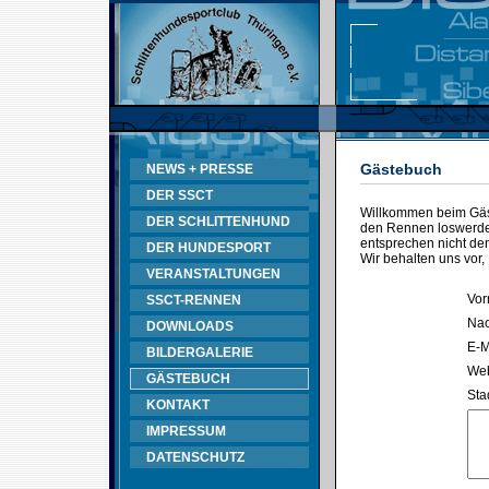
Gästebuch
NEWS + PRESSE
DER SSCT
Willkommen beim Gäst
DER SCHLITTENHUND
den Rennen loswerden
entsprechen nicht d
DER HUNDESPORT
Wir behalten uns vor,
VERANSTALTUNGEN
Vor
SSCT-RENNEN
Na
DOWNLOADS
E-M
BILDERGALERIE
Web
GÄSTEBUCH
Sta
KONTAKT
IMPRESSUM
DATENSCHUTZ