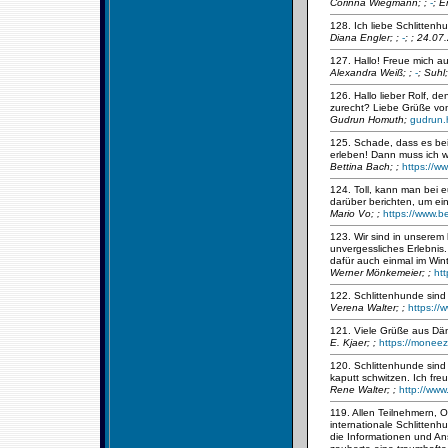
Corinna Wiegmann;
;
-
; E
128. Ich liebe Schlittenhu
Diana Engler;
;
-
; ; 24.07
127. Hallo! Freue mich a
Alexandra Weiß;
;
-
; Suhl
126. Hallo lieber Rolf, 
zurecht? Liebe Grüße vo
Gudrun Homuth;
gudrun
125. Schade, dass es bei
erleben! Dann muss ich w
Bettina Bach;
;
https://w
124. Toll, kann man bei
darüber berichten, um ein
Mario Vo;
;
https://www.b
123. Wir sind in unserem
unvergessliches Erlebnis.
dafür auch einmal im Win
Werner Mönkemeier;
;
ht
122. Schlittenhunde sind 
Verena Walter;
;
https://
121. Viele Grüße aus D
E. Kjaer;
;
https://moneez
120. Schlittenhunde sind 
kaputt schwitzen. Ich fre
Rene Walter;
;
http://www
119. Allen Teilnehmern, O
internationale Schlitten
die Informationen und An