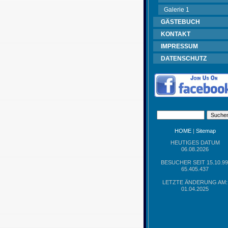
Galerie 1
GÄSTEBUCH
KONTAKT
IMPRESSUM
DATENSCHUTZ
HOME
|
Sitemap
HEUTIGES DATUM
06.08.2026
BESUCHER SEIT 15.10.99
65.405.437
LETZTE ÄNDERUNG AM:
01.04.2025