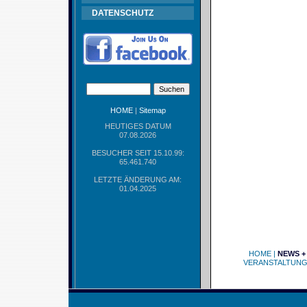
DATENSCHUTZ
HOME
|
Sitemap
HEUTIGES DATUM
07.08.2026
BESUCHER SEIT 15.10.99:
65.461.740
LETZTE ÄNDERUNG AM:
01.04.2025
HOME
|
NEWS +
VERANSTALTUN