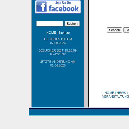
HOME
|
Sitemap
HEUTIGES DATUM
07.08.2026
BESUCHER SEIT 15.10.99:
65.422.592
LETZTE ÄNDERUNG AM:
01.04.2025
HOME
|
NEWS +
VERANSTALTUN