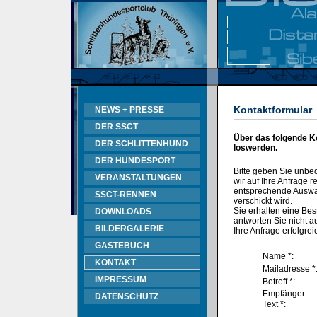
Kontaktformular
NEWS + PRESSE
DER SSCT
Über das folgende K
DER SCHLITTENHUND
loswerden.
DER HUNDESPORT
Bitte geben Sie unbe
VERANSTALTUNGEN
wir auf Ihre Anfrage
entsprechende Auswahl
SSCT-RENNEN
verschickt wird.
Sie erhalten eine Bes
DOWNLOADS
antworten Sie nicht au
BILDERGALERIE
Ihre Anfrage erfolgrei
GÄSTEBUCH
Name *:
KONTAKT
Mailadresse *
IMPRESSUM
Betreff *:
Empfänger:
DATENSCHUTZ
Text *: