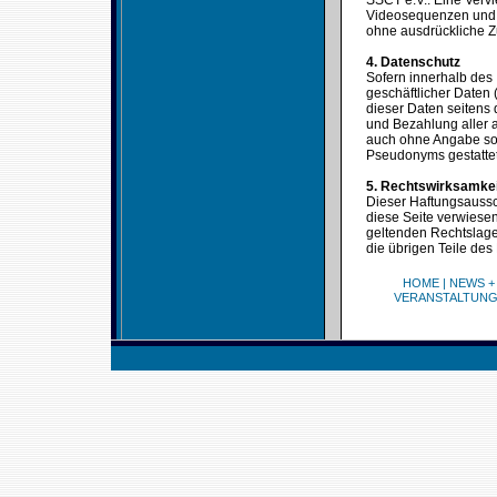
SSCT e.V.. Eine Verv
Videosequenzen und T
ohne ausdrückliche Z
4. Datenschutz
Sofern innerhalb des 
geschäftlicher Daten 
dieser Daten seitens 
und Bezahlung aller a
auch ohne Angabe sol
Pseudonyms gestattet
5. Rechtswirksamke
Dieser Haftungsaussch
diese Seite verwiesen
geltenden Rechtslage 
die übrigen Teile des
HOME
|
NEWS +
VERANSTALTUN