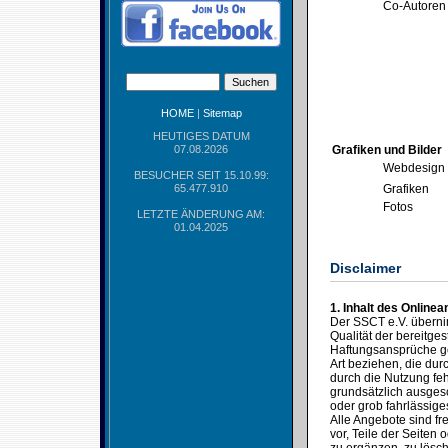
Co-Autoren
HOME
|
Sitemap
HEUTIGES DATUM
07.08.2026
Grafiken und Bilder
Webdesign
BESUCHER SEIT 15.10.99:
65.477.910
Grafiken
Fotos
LETZTE ÄNDERUNG AM:
01.04.2025
Disclaimer
1. Inhalt des Online
Der SSCT e.V. übernimm
Qualität der bereitges
Haftungsansprüche ge
Art beziehen, die du
durch die Nutzung feh
grundsätzlich ausgesc
oder grob fahrlässige
Alle Angebote sind fr
vor, Teile der Seite