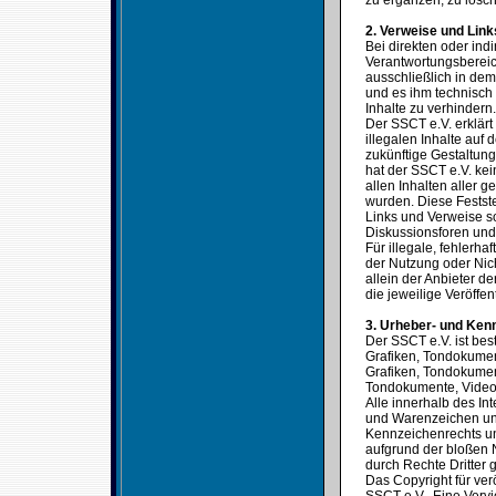
zu ergänzen, zu lösch
2. Verweise und Link
Bei direkten oder ind
Verantwortungsbereic
ausschließlich in dem 
und es ihm technisch
Inhalte zu verhindern.
Der SSCT e.V. erklärt
illegalen Inhalte auf
zukünftige Gestaltung
hat der SSCT e.V. kein
allen Inhalten aller g
wurden. Diese Festste
Links und Verweise s
Diskussionsforen und 
Für illegale, fehlerh
der Nutzung oder Nich
allein der Anbieter de
die jeweilige Veröffen
3. Urheber- und Ken
Der SSCT e.V. ist bes
Grafiken, Tondokumen
Grafiken, Tondokumen
Tondokumente, Video
Alle innerhalb des In
und Warenzeichen unt
Kennzeichenrechts un
aufgrund der bloßen 
durch Rechte Dritter g
Das Copyright für verö