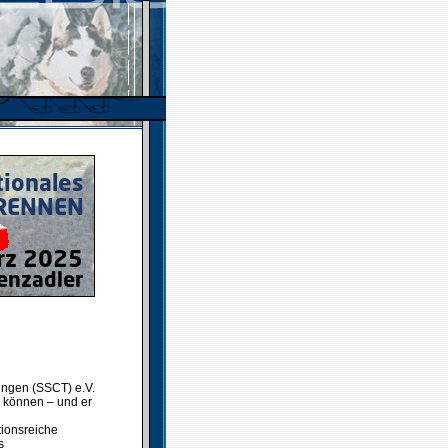
ringen (SSCT) e.V.
 können – und er
ionsreiche
s