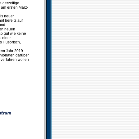
 derzeitige
 am ersten März-
als neuer
of bereits auf
 und
den neuen
so gut wie keine
s einer
 illusorisch,
dem Jahr 2019
n Monaten darüber
r verfahren wollen