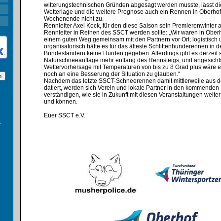
witterungstechnischen Gründen abgesagt werden musste, lässt die
Wetterlage und die weitere Prognose auch ein Rennen in Oberhof
Wochenende nicht zu.⁣
Rennleiter Axel Kock, für den diese Saison sein Premierenwinter 
Rennleiter in Reihen des SSCT werden sollte: „Wir waren in Oberh
einem guten Weg gemeinsam mit den Partnern vor Ort; logistisch
organisatorisch hätte es für das älteste Schlittenhunderennen in 
Bundesländern keine Hürden gegeben. Allerdings gibt es derzeit 
Naturschneeauflage mehr entlang des Rennsteigs, und angesicht
Wettervorhersage mit Temperaturen von bis zu 8 Grad plus wäre es
noch an eine Besserung der Situation zu glauben.“⁣
Nachdem das letzte SSCT-Schneerennen damit mittlerweile aus 
datiert, werden sich Verein und lokale Partner in den kommende
verständigen, wie sie in Zukunft mit diesen Veranstaltungen weite
und können.
Euer SSCT e.V.
: