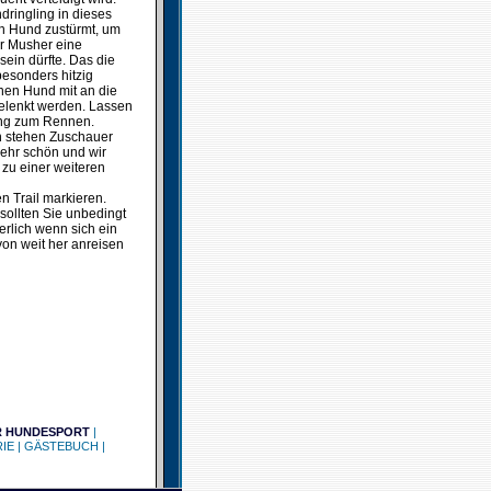
dringling in dieses
en Hund zustürmt, um
er Musher eine
sein dürfte. Das die
esonders hitzig
nen Hund mit an die
gelenkt werden. Lassen
tung zum Rennen.
en stehen Zuschauer
sehr schön und wir
 zu einer weiteren
n Trail markieren.
sollten Sie unbedingt
erlich wenn sich ein
on weit her anreisen
R HUNDESPORT
|
IE
|
GÄSTEBUCH
|