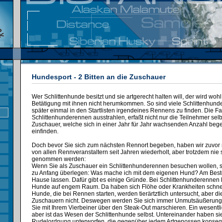
Hundesport - 2 Bitten an die Zuschauer
Wer Schlittenhunde besitzt und sie artgerecht halten will, der wird wohl
Betätigung mit ihnen nicht herumkommen. So sind viele Schlittenhunde
später einmal in den Startlisten irgendeines Rennens zu finden. Die F
Schlittenhunderennen ausstrahlen, erfaßt nicht nur die Teilnehmer sel
Zuschauer, welche sich in einer Jahr für Jahr wachsenden Anzahl begei
einfinden.
Doch bevor Sie sich zum nächsten Rennort begeben, haben wir zuvor n
von allen Rennveranstaltern seit Jahren wiederholt, aber trotzdem nie s
genommen werden:
Wenn Sie als Zuschauer ein Schlittenhunderennen besuchen wollen, so
zu Anfang überlegen: Was mache ich mit dem eigenen Hund? Am Besten
Hause lassen. Dafür gibt es einige Gründe. Bei Schlittenhunderennen l
Hunde auf engem Raum. Da haben sich Flöhe oder Krankheiten schnel
Hunde, die bei Rennen starten, werden tierärtztlich untersucht, aber 
Zuschauern nicht. Deswegen werden Sie sich immer Unmutsäußerung
Sie mit Ihrem Vierbeiner über den Steak-Out marschieren. Ein wesentl
aber ist das Wesen der Schlittenhunde selbst. Untereinander haben sie
Rudelordnung unterworfen, die gegenüber jedem Artgenossen konseque