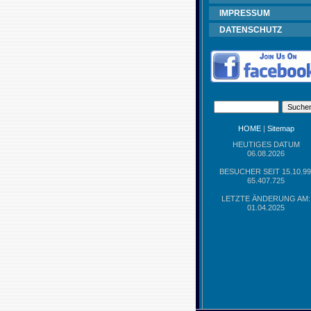
IMPRESSUM
DATENSCHUTZ
HOME
|
Sitemap
HEUTIGES DATUM
06.08.2026
BESUCHER SEIT 15.10.99
65.407.725
LETZTE ÄNDERUNG AM:
01.04.2025