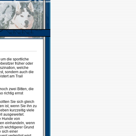
 um die sportliche
besitzer früher oder
aszination, welche
bst, sondern auch die
stert am Trail
och zwei Bitten, die
o richtig ernst
llten Sie sich gleich
 ist, wenn Sie ihn zu
eben kurzzeitig viele
l ausgeweitet.
die Hunde von
en einhandeln, wenn
ich wichtigerer Grund
 sich einer
nt verteidigt wird.