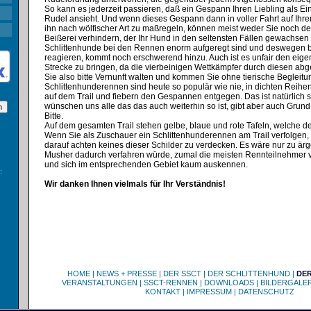
So kann es jederzeit passieren, daß ein Gespann Ihren Liebling als Ein
Rudel ansieht. Und wenn dieses Gespann dann in voller Fahrt auf Ihr
ihn nach wölfischer Art zu maßregeln, können meist weder Sie noch d
Beißerei verhindern, der Ihr Hund in den seltensten Fällen gewachsen 
Schlittenhunde bei den Rennen enorm aufgeregt sind und deswegen b
reagieren, kommt noch erschwerend hinzu. Auch ist es unfair den eige
Strecke zu bringen, da die vierbeinigen Wettkämpfer durch diesen ab
Sie also bitte Vernunft walten und kommen Sie ohne tierische Beglei
Schlittenhunderennen sind heute so populär wie nie, in dichten Reih
auf dem Trail und fiebern den Gespannen entgegen. Das ist natürlich 
wünschen uns alle das das auch weiterhin so ist, gibt aber auch Grund
Bitte.
Auf dem gesamten Trail stehen gelbe, blaue und rote Tafeln, welche de
Wenn Sie als Zuschauer ein Schlittenhunderennen am Trail verfolgen, 
darauf achten keines dieser Schilder zu verdecken. Es wäre nur zu ärg
Musher dadurch verfahren würde, zumal die meisten Rennteilnehmer v
und sich im entsprechenden Gebiet kaum auskennen.
:
Wir danken Ihnen vielmals für Ihr Verständnis!
HOME
|
NEWS + PRESSE
|
DER SSCT
|
DER SCHLITTENHUND
|
DE
VERANSTALTUNGEN
|
SSCT-RENNEN
|
DOWNLOADS
|
BILDERGALER
KONTAKT
|
IMPRESSUM
|
DATENSCHUTZ