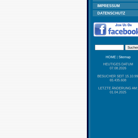
IMPRESSUM
DATENSCHUTZ
HOME
|
Sitemap
HEUTIGES DATUM
07.08.2026
BESUCHER SEIT 15.10.99
65.435.608
LETZTE ÄNDERUNG AM:
01.04.2025