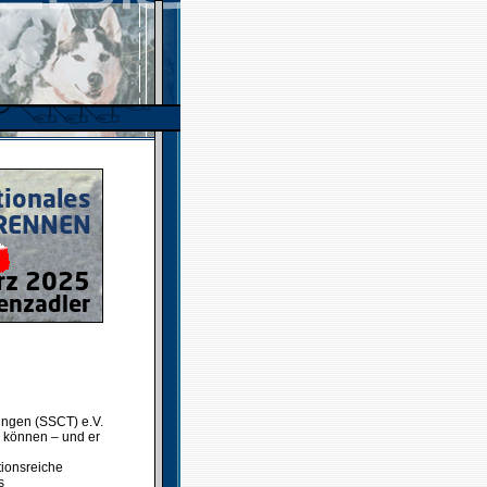
ringen (SSCT) e.V.
 können – und er
ionsreiche
s