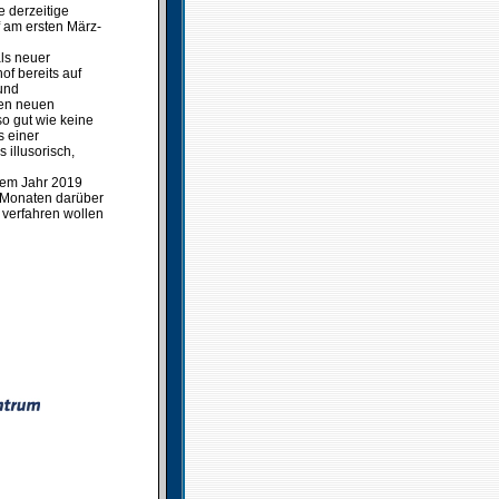
 derzeitige
 am ersten März-
als neuer
of bereits auf
 und
den neuen
so gut wie keine
s einer
 illusorisch,
dem Jahr 2019
n Monaten darüber
r verfahren wollen