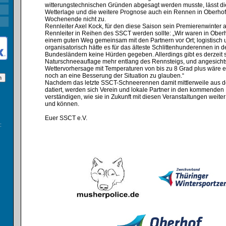
witterungstechnischen Gründen abgesagt werden musste, lässt die
Wetterlage und die weitere Prognose auch ein Rennen in Oberhof
Wochenende nicht zu.⁣
Rennleiter Axel Kock, für den diese Saison sein Premierenwinter 
Rennleiter in Reihen des SSCT werden sollte: „Wir waren in Oberh
einem guten Weg gemeinsam mit den Partnern vor Ort; logistisch
organisatorisch hätte es für das älteste Schlittenhunderennen in 
Bundesländern keine Hürden gegeben. Allerdings gibt es derzeit 
Naturschneeauflage mehr entlang des Rennsteigs, und angesicht
Wettervorhersage mit Temperaturen von bis zu 8 Grad plus wäre es
noch an eine Besserung der Situation zu glauben.“⁣
Nachdem das letzte SSCT-Schneerennen damit mittlerweile aus 
datiert, werden sich Verein und lokale Partner in den kommende
verständigen, wie sie in Zukunft mit diesen Veranstaltungen weite
und können.
Euer SSCT e.V.
: