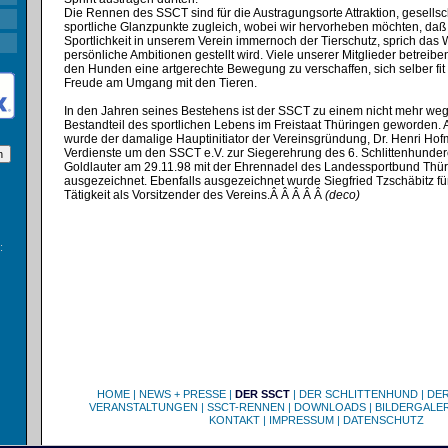
Die Rennen des SSCT sind für die Austragungsorte Attraktion, gesellsc
sportliche Glanzpunkte zugleich, wobei wir hervorheben möchten, daß
Sportlichkeit in unserem Verein immernoch der Tierschutz, sprich das
persönliche Ambitionen gestellt wird. Viele unserer Mitglieder betreibe
den Hunden eine artgerechte Bewegung zu verschaffen, sich selber fit
Freude am Umgang mit den Tieren.
In den Jahren seines Bestehens ist der SSCT zu einem nicht mehr w
Bestandteil des sportlichen Lebens im Freistaat Thüringen geworden.
wurde der damalige Hauptinitiator der Vereinsgründung, Dr. Henri Hof
Verdienste um den SSCT e.V. zur Siegerehrung des 6. Schlittenhunde
Goldlauter am 29.11.98 mit der Ehrennadel des Landessportbund Thür
ausgezeichnet. Ebenfalls ausgezeichnet wurde Siegfried Tzschäbitz fü
Tätigkeit als Vorsitzender des Vereins.Â Â Â Â Â
(deco)
:
HOME
|
NEWS + PRESSE
|
DER SSCT
|
DER SCHLITTENHUND
|
DE
VERANSTALTUNGEN
|
SSCT-RENNEN
|
DOWNLOADS
|
BILDERGALER
KONTAKT
|
IMPRESSUM
|
DATENSCHUTZ