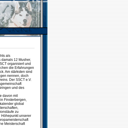
hts als
es damals 12 Musher,
SSCT organisiert und
eichen die Erfahrungen
ck. Am stärksten sind
Eigen nennen, doch
reins. Der SSCT e.V.
tsgemeinschaft
üringen und des
e davon mit
in Finsterbergen,
nkalender global
terschaften,
ionsläufe zu
r Höhepunkt unserer
uropameisterschaft
he Meisterschaft