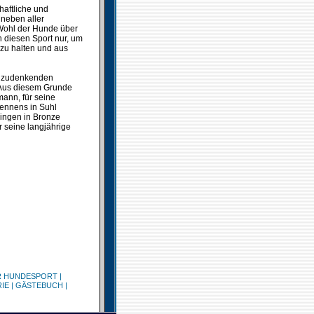
haftliche und
 neben aller
 Wohl der Hunde über
n diesen Sport nur, um
 zu halten und aus
egzudenkenden
 Aus diesem Grunde
mann, für seine
rennens in Suhl
ingen in Bronze
r seine langjährige
R HUNDESPORT
|
IE
|
GÄSTEBUCH
|