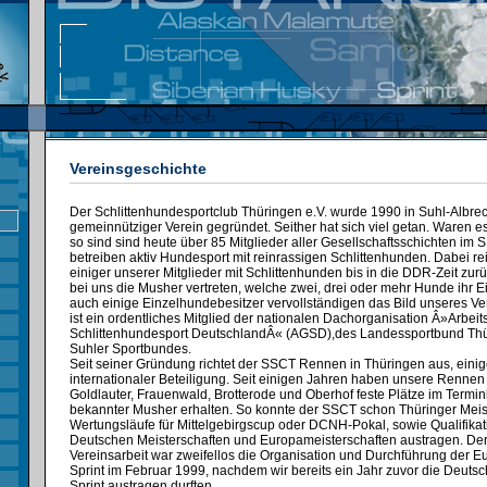
Vereinsgeschichte
Der Schlittenhundesportclub Thüringen e.V. wurde 1990 in Suhl-Albrec
gemeinnütziger Verein gegründet. Seither hat sich viel getan. Waren 
so sind sind heute über 85 Mitglieder aller Gesellschaftsschichten im 
betreiben aktiv Hundesport mit reinrassigen Schlittenhunden. Dabei r
einiger unserer Mitglieder mit Schlittenhunden bis in die DDR-Zeit zurü
bei uns die Musher vertreten, welche zwei, drei oder mehr Hunde ihr 
auch einige Einzelhundebesitzer vervollständigen das Bild unseres Ve
ist ein ordentliches Mitglied der nationalen Dachorganisation Â»Arbei
Schlittenhundesport DeutschlandÂ« (AGSD),des Landessportbund Th
Suhler Sportbundes.
Seit seiner Gründung richtet der SSCT Rennen in Thüringen aus, einig
internationaler Beteiligung. Seit einigen Jahren haben unsere Rennen 
Goldlauter, Frauenwald, Brotterode und Oberhof feste Plätze im Termi
bekannter Musher erhalten. So konnte der SSCT schon Thüringer Meis
Wertungsläufe für Mittelgebirgscup oder DCNH-Pokal, sowie Qualifikat
Deutschen Meisterschaften und Europameisterschaften austragen. De
Vereinsarbeit war zweifellos die Organisation und Durchführung der E
Sprint im Februar 1999, nachdem wir bereits ein Jahr zuvor die Deutsc
Sprint austragen durften.