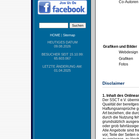
Co-Autoren
HOME
|
Sitemap
HEUTIGES DATUM
09.08.2026
Grafiken und Bilder
Webdesign
BESUCHER SEIT 15.10.99:
65.603.067
Grafiken
Fotos
LETZTE ÄNDERUNG AM:
01.04.2025
Disclaimer
1. Inhalt des Online
Der SSCT e.V. übernimm
Qualität der bereitges
Haftungsansprüche ge
Art beziehen, die du
durch die Nutzung feh
grundsätzlich ausgesc
oder grob fahrlässige
Alle Angebote sind fr
vor, Teile der Seite