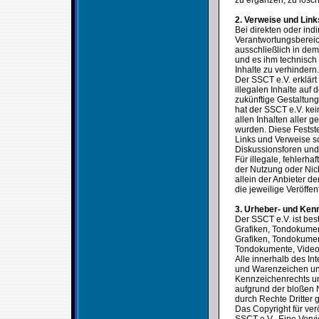
zu ergänzen, zu lösch
2. Verweise und Link
Bei direkten oder ind
Verantwortungsbereic
ausschließlich in dem 
und es ihm technisch
Inhalte zu verhindern.
Der SSCT e.V. erklärt
illegalen Inhalte auf
zukünftige Gestaltung
hat der SSCT e.V. kein
allen Inhalten aller g
wurden. Diese Festste
Links und Verweise s
Diskussionsforen und 
Für illegale, fehlerh
der Nutzung oder Nich
allein der Anbieter de
die jeweilige Veröffen
3. Urheber- und Ken
Der SSCT e.V. ist bes
Grafiken, Tondokumen
Grafiken, Tondokumen
Tondokumente, Video
Alle innerhalb des In
und Warenzeichen unt
Kennzeichenrechts un
aufgrund der bloßen 
durch Rechte Dritter g
Das Copyright für verö