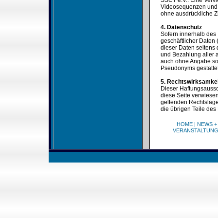
SSCT e.V.. Eine Verv
Videosequenzen und T
ohne ausdrückliche Z
4. Datenschutz
Sofern innerhalb des 
geschäftlicher Daten 
dieser Daten seitens 
und Bezahlung aller a
auch ohne Angabe sol
Pseudonyms gestattet
5. Rechtswirksamke
Dieser Haftungsaussch
diese Seite verwiesen
geltenden Rechtslage 
die übrigen Teile des
HOME
|
NEWS +
VERANSTALTUN