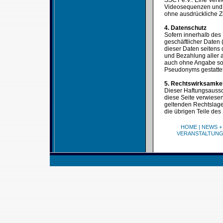
SSCT e.V.. Eine Verv
Videosequenzen und T
ohne ausdrückliche Z
4. Datenschutz
Sofern innerhalb des 
geschäftlicher Daten 
dieser Daten seitens 
und Bezahlung aller a
auch ohne Angabe sol
Pseudonyms gestattet
5. Rechtswirksamke
Dieser Haftungsaussch
diese Seite verwiesen
geltenden Rechtslage 
die übrigen Teile des
HOME
|
NEWS +
VERANSTALTUN