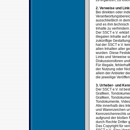
zu ergänzen, zu lösch
2. Verweise und Link
Bei direkten oder ind
Verantwortungsbereic
ausschließlich in dem 
und es ihm technisch
Inhalte zu verhindern.
Der SSCT e.V. erklärt
illegalen Inhalte auf
zukünftige Gestaltung
hat der SSCT e.V. kein
allen Inhalten aller g
wurden. Diese Festste
Links und Verweise s
Diskussionsforen und 
Für illegale, fehlerh
der Nutzung oder Nich
allein der Anbieter de
die jeweilige Veröffen
3. Urheber- und Ken
Der SSCT e.V. ist bes
Grafiken, Tondokumen
Grafiken, Tondokumen
Tondokumente, Video
Alle innerhalb des In
und Warenzeichen unt
Kennzeichenrechts un
aufgrund der bloßen 
durch Rechte Dritter g
Das Copyright für verö