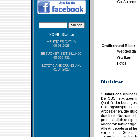
Co-Autoren
HOME
|
Sitemap
HEUTIGES DATUM
08.08.2026
Grafiken und Bilder
Webdesign
BESUCHER SEIT 15.10.99:
65.518.531
Grafiken
Fotos
LETZTE ÄNDERUNG AM:
01.04.2025
Disclaimer
1. Inhalt des Online
Der SSCT e.V. übernimm
Qualität der bereitges
Haftungsansprüche ge
Art beziehen, die du
durch die Nutzung feh
grundsätzlich ausgesc
oder grob fahrlässige
Alle Angebote sind fr
vor, Teile der Seite