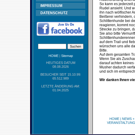
So kann es jederzeit 
IMPRESSUM
Rudel ansieht. Und w
ihn nach wölfischer 
DATENSCHUTZ
Beißerei verhindern, 
Schlittenhunde bei d
reagieren, kommt noc
Strecke zu bringen, 
Sie also bitte Vernu
Schlittenhunderennen
auf dem Trail und fie
wünschen uns alle das
Bitte.
Auf dem gesamten Trai
HOME
|
Sitemap
Wenn Sie als Zuschaue
HEUTIGES DATUM
darauf achten keines 
08.08.2026
Musher dadurch verfa
und sich im entspre
BESUCHER SEIT 15.10.99:
65.512.989
Wir danken Ihnen vie
LETZTE ÄNDERUNG AM:
01.04.2025
HOME
|
NEWS +
VERANSTALTUN