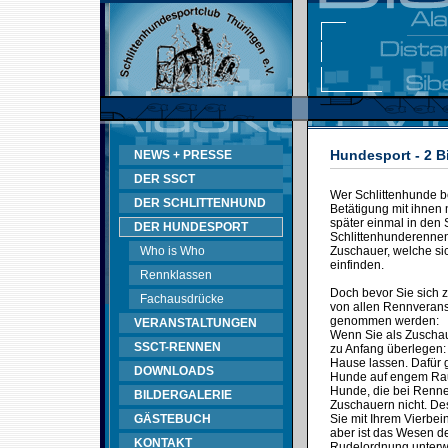
Hundesport - 2 B
NEWS + PRESSE
DER SSCT
Wer Schlittenhunde bes
DER SCHLITTENHUND
Betätigung mit ihnen 
später einmal in den 
DER HUNDESPORT
Schlittenhunderennen 
Who is Who
Zuschauer, welche sic
einfinden.
Rennklassen
Doch bevor Sie sich 
Fachausdrücke
von allen Rennveransta
genommen werden:
VERANSTALTUNGEN
Wenn Sie als Zuschau
SSCT-RENNEN
zu Anfang überlegen:
Hause lassen. Dafür g
DOWNLOADS
Hunde auf engem Raum
Hunde, die bei Rennen
BILDERGALERIE
Zuschauern nicht. D
GÄSTEBUCH
Sie mit Ihrem Vierbei
aber ist das Wesen de
KONTAKT
Rudelordnung unterwo