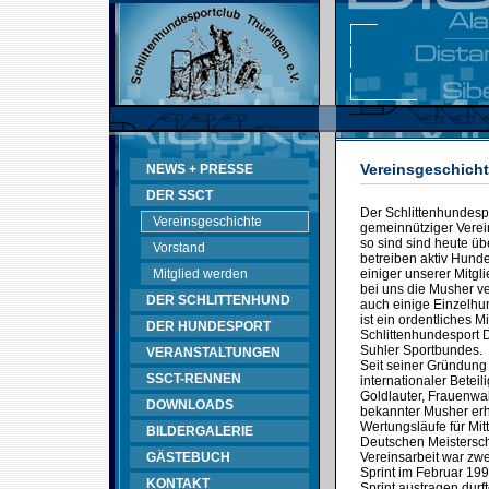
Vereinsgeschich
NEWS + PRESSE
DER SSCT
Der Schlittenhundespo
Vereinsgeschichte
gemeinnütziger Verein
so sind sind heute üb
Vorstand
betreiben aktiv Hunde
Mitglied werden
einiger unserer Mitgl
bei uns die Musher v
DER SCHLITTENHUND
auch einige Einzelhun
ist ein ordentliches 
DER HUNDESPORT
Schlittenhundesport
Suhler Sportbundes.
VERANSTALTUNGEN
Seit seiner Gründung
SSCT-RENNEN
internationaler Betei
Goldlauter, Frauenwal
DOWNLOADS
bekannter Musher erh
Wertungsläufe für Mit
BILDERGALERIE
Deutschen Meistersch
GÄSTEBUCH
Vereinsarbeit war zwe
Sprint im Februar 199
KONTAKT
Sprint austragen durft