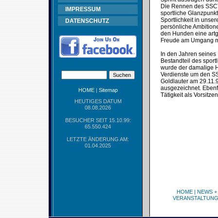
Die Rennen des SSCT s
IMPRESSUM
sportliche Glanzpunk
Sportlichkeit in uns
DATENSCHUTZ
persönliche Ambitione
den Hunden eine artge
Freude am Umgang mi
In den Jahren seines
Bestandteil des spor
wurde der damalige Ha
Verdienste um den SS
Goldlauter am 29.11.
ausgezeichnet. Ebenfa
HOME
|
Sitemap
Tätigkeit als Vorsitz
HEUTIGES DATUM
08.08.2026
BESUCHER SEIT 15.10.99:
65.550.424
LETZTE ÄNDERUNG AM:
01.04.2025
HOME
|
NEWS +
VERANSTALTUN