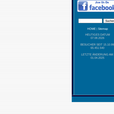
HOME
|
Sitemap
HEUTIGES DATUM
07.08.2026
BESUCHER SEIT 15.10.99
65.451.540
LETZTE ÄNDERUNG AM:
01.04.2025