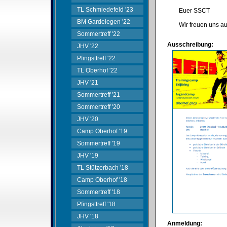
TL Schmiedefeld '23
Euer SSCT
BM Gardelegen '22
Wir freuen uns au
Sommertreff '22
Ausschreibung:
JHV '22
Pfingsttreff '22
TL Oberhof '22
JHV '21
Sommertreff '21
Sommertreff '20
JHV '20
Camp Oberhof '19
Sommertreff '19
JHV '19
TL Stützerbach '18
Camp Oberhof '18
Sommertreff '18
Pfingsttreff '18
JHV '18
Anmeldung: