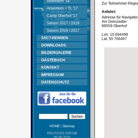
Abwintern '18
Zur Teilnehmer-Regist
Anwintern + TL '17
Anfahrt:
Camp Oberhof '17
Adresse für Navigati
Am Grenzadler
Saison 2017 / 2018
98559 Oberhof
Saison 2016 / 2017
Lon: 10.694498
SSCT-RENNEN
Lat: 50.706467
DOWNLOADS
BILDERGALERIE
GÄSTEBUCH
KONTAKT
IMPRESSUM
DATENSCHUTZ
HOME
|
Sitemap
HEUTIGES DATUM
06.08.2026