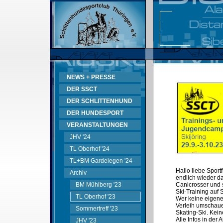
NEWS + PRESSE
DER SSCT
DER SCHLITTENHUND
DER HUNDESPORT
VERANSTALTUNGEN
JHV '24
TL Oberhof '24
TL+BM Gardelegen '24
Hallo liebe Sport
Archiv
endlich wieder da
BM Mühlberg '23
Canicrosser und 
Ski-Training auf
TL Oberhof '23
Wer keine eigene 
Verleih umschaue
Sommertreff '23
Skating-Ski. Kein
Alle Infos in der
JHV '23