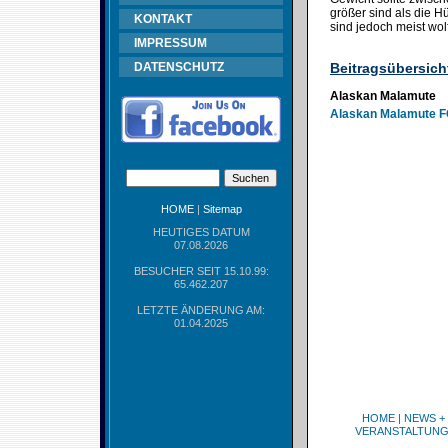
größer sind als die 
KONTAKT
sind jedoch meist wol
IMPRESSUM
DATENSCHUTZ
Beitragsübersich
Alaskan Malamute
Alaskan Malamute F
HOME
|
Sitemap
HEUTIGES DATUM
07.08.2026
BESUCHER SEIT 15.10.99:
65.462.207
LETZTE ÄNDERUNG AM:
01.04.2025
HOME
|
NEWS +
VERANSTALTUN