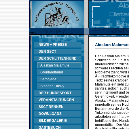
Alaskan Malamut
NEWS + PRESSE
DER SSCT
Der Alaskan Malamute
DER SCHLITTENHUND
Schlittenhund. Er ist s
überdurchschnittliche
Alaskan Malamute
schwere Frachten sel
Grönlandhund
Probleme zieht, wird 
Â»Frachtlokomotive 
Samojede
Trotz seines kräftige
Malamute ein sehr zut
Siberian Husky
sanftes, jedoch auch 
sehr intelligent und b
DER HUNDESPORT
Gelehrigkeit. Fremd
VERANSTALTUNGEN
Alaskan Malamute sch
innerhalb seines Rud
SSCT-RENNEN
Benannt wurde die R
Yukonmündungsgebiet
DOWNLOADS
arbeiteten sehr hart,
BILDERGALERIE
betrifft und ihre Hun
unermüdlich. Der Ala
GÄSTEBUCH
Gewicht sollte zwisc