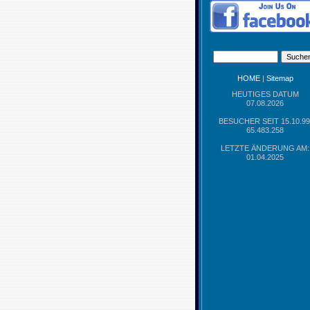
HOME
|
Sitemap
HEUTIGES DATUM
07.08.2026
BESUCHER SEIT 15.10.99
65.483.258
LETZTE ÄNDERUNG AM:
01.04.2025