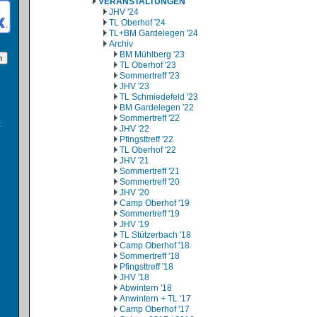
VERANSTALTUNGEN
JHV '24
TL Oberhof '24
TL+BM Gardelegen '24
Archiv
BM Mühlberg '23
TL Oberhof '23
Sommertreff '23
JHV '23
TL Schmiedefeld '23
BM Gardelegen '22
Sommertreff '22
:
JHV '22
Pfingsttreff '22
TL Oberhof '22
JHV '21
Sommertreff '21
Sommertreff '20
JHV '20
Camp Oberhof '19
Sommertreff '19
JHV '19
TL Stützerbach '18
Camp Oberhof '18
Sommertreff '18
Pfingsttreff '18
JHV '18
Abwintern '18
Anwintern + TL '17
Camp Oberhof '17