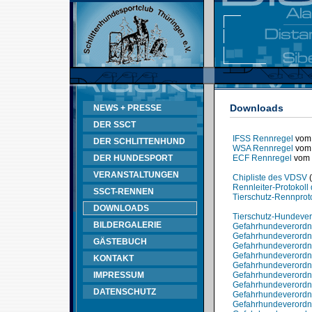
Downloads
NEWS + PRESSE
DER SSCT
IFSS Rennregel
vom 
DER SCHLITTENHUND
WSA Rennregel
vom 
DER HUNDESPORT
ECF Rennregel
vom 
VERANSTALTUNGEN
Chipliste des VDSV
(
Rennleiter-Protokol
SSCT-RENNEN
Tierschutz-Rennprot
DOWNLOADS
Tierschutz-Hundeve
BILDERGALERIE
Gefahrhundeverord
Gefahrhundeverordnu
GÄSTEBUCH
Gefahrhundeverordnu
Gefahrhundeverord
KONTAKT
Gefahrhundeverordn
IMPRESSUM
Gefahrhundeverord
Gefahrhundeverord
DATENSCHUTZ
Gefahrhundeverord
Gefahrhundeverordn