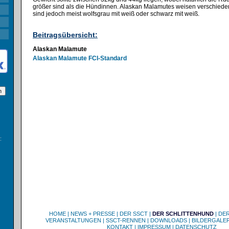
größer sind als die Hündinnen. Alaskan Malamutes weisen verschiedene
sind jedoch meist wolfsgrau mit weiß oder schwarz mit weiß.
Beitragsübersicht:
Alaskan Malamute
Alaskan Malamute FCI-Standard
:
HOME
|
NEWS + PRESSE
|
DER SSCT
|
DER SCHLITTENHUND
|
DE
VERANSTALTUNGEN
|
SSCT-RENNEN
|
DOWNLOADS
|
BILDERGALER
KONTAKT
|
IMPRESSUM
|
DATENSCHUTZ