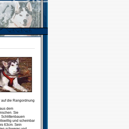
r auf die Rangordnung
 aus dem
nschen. Sie
d Schlittenbauen
tswillig und scheinbar
is 63cm. Sein
üden schwerer und