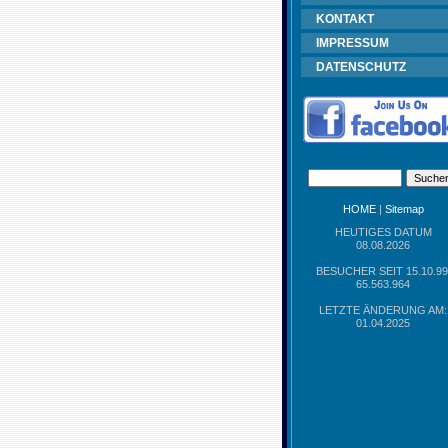
KONTAKT
IMPRESSUM
DATENSCHUTZ
HOME
|
Sitemap
HEUTIGES DATUM
08.08.2026
BESUCHER SEIT 15.10.99
65.563.964
LETZTE ÄNDERUNG AM:
01.04.2025