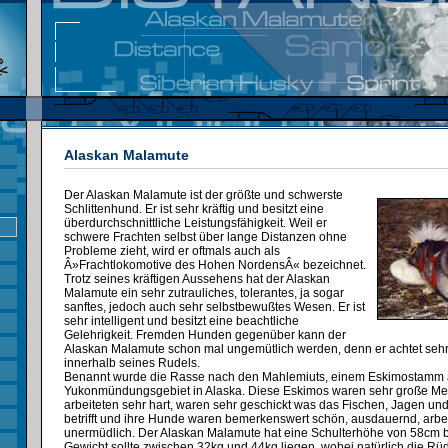
Alaskan Malamute
Der Alaskan Malamute ist der größte und schwerste
Schlittenhund. Er ist sehr kräftig und besitzt eine
überdurchschnittliche Leistungsfähigkeit. Weil er
schwere Frachten selbst über lange Distanzen ohne
Probleme zieht, wird er oftmals auch als
Â»Frachtlokomotive des Hohen NordensÂ« bezeichnet.
Trotz seines kräftigen Aussehens hat der Alaskan
Malamute ein sehr zutrauliches, tolerantes, ja sogar
sanftes, jedoch auch sehr selbstbewußtes Wesen. Er ist
sehr intelligent und besitzt eine beachtliche
Gelehrigkeit. Fremden Hunden gegenüber kann der
Alaskan Malamute schon mal ungemütlich werden, denn er achtet seh
innerhalb seines Rudels.
Benannt wurde die Rasse nach den Mahlemiuts, einem Eskimostamm
Yukonmündungsgebiet in Alaska. Diese Eskimos waren sehr große Me
arbeiteten sehr hart, waren sehr geschickt was das Fischen, Jagen un
betrifft und ihre Hunde waren bemerkenswert schön, ausdauernd, arbei
unermüdlich. Der Alaskan Malamute hat eine Schulterhöhe von 58cm b
Gewicht sollte zwischen 32kg und 44kg liegen, wobei natürlich die R