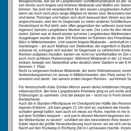
Missgeschicke, wie sie im Langstrecken-Schlittenhundesport an der 
von denen auch Angela und Andreas Wiatowski und Mathis von Siebent
können. Sie sind mit verantwortlich für den neuen Langstrecken-Auf
wenn sie noch nicht allzu lange Mitglied im Verein sind. Besonders bem
sind keine Thüringer und haben sich doch bewusst dem Verein aus de
angeschlossen, weil der im Gegensatz zu vielen anderen Schlittenhun
Deutschland im Ruf steht, sehr offen gegenüber der seltenen (und m
eigenen) Spezies Langdistanz-Musher zu sein. Der Lohn für den Verein
vielen Jahren war er damit wieder auf einer Langstrecken-Weltmeistersc
Ausgetragen wurde die über 300 Kilometer im Rahmen des Polardist
März in Mittelschweden. Und sowohl Angela Wiatowski – wohnhaft im 
Gardelegen – als auch Mathias von Siebenthal, der eigentlich in Bad
zuhause ist, schlugen sich wacker. Im Gegensatz zu zahlreichen Konku
Rennen aufgeben mussten, kamen sie nicht nur wohlbehalten im Ziel 
auch noch achtbare Platzierungen. Während Wiatowski in der 12-Hun
einkam, belegte von Siebenthal unter deutlich mehr Startern in der 8
famosen 7. Platz.
Nicht zu vergessen Andreas Wiatowski, der beim Vildmarksracet, eine
Vorbereitungsrennen im Januar in Mittelschweden, den Platz seiner Fr
einnahm und damit - bei seinem ersten langen Rennen - auf Anhieb S
Für Vereinschefin Anke Schiller-Mönch waren derlei Ambitionen hingeg
nebensächlich. Bei ihrer Langstrecken-Premiere ging es um nichts an
Erfahrungen zu sammeln. Und die bekam sie – nicht nur in Form berei
Rentierherde.
Auch die 6-Stunden-Pflichtpause im Checkpoint bei Hälfte des Rennen
eigenes Erlebnis. „Ich kam gegen 21 Uhr dort an; nachdem die Hunde 
schlafen gelegt hatten, kam auch ich etwas zur Ruhe, machte es mir i
auf dem Schlitten bequem – und just in diesem Moment begannen ein 
die Wolkenlücke zu tanzen“, schildert sie den besonderen Reiz dieser 
Dabei stand die größte Herausforderung noch bevor, als sie sich um ku
Nacht auf den Rückweg in Richtung Ziel in Lannavaara machte. Inzwis