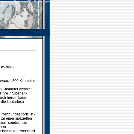
t werden.
vaara, 200 Kilometer
-
 Kilometer entfernt
 ihre 7 Siberian-
 sich herum kaum
die konturlose
littenhundesports ist -
zu einer speziellen
tzen, sondern sie
nen.
o bemerkenswerter ist