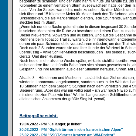
begonnen zu schneien, und der Wind nahm Minute um Minute zu. Bis e
Kilometern zu einem veritablen Sturm ausgewachsen hatte, der den Tr
hatte. Von der Strecke war nichts mehr zu sehen, Schiller-Mönch und 
sich über rund 15 Kilometer Meter für Meter durch den Tiefschnee; als
Birkenstecken, die als Markierungen dienten, jede Spur fehlte, war gute
steckten fest im Sturm.
„Wenn ich nur eine Sache gelernt habe in diesen insgesamt 30 Stunden
in solchen Momenten die Ruhe zu bewahren und einen Plan zu mache
Dieser hieß erstmal: Abwarten und aussitzen. Und auf die Gespanne d
Rennens beim Tobacco Trail zu warten, die ihr irgendwann entgege
denen ein paar Schneemobile vorausfahren müssten, um den Trail wi
Doch nach 2 Stunden waren sie und ihre Hunde der Warterei in Schn
überdrüssig – Anke Schiller-Mönch beschloss, den Trail selbst zu suche
Geräts. Und ihrer Huskies.
Noch heute, mehr als eine Woche später, wirkt sie sichtlich berührt, wen
insbesondere ihre Leithündin Babe über sich hinaus gewachsen ist, als
Gespann und ihre Musherin aus dieser Situation herauszuführen. Mit E
Als alle 8 – Hündinnen und Musherin – tatsächlich das Ziel erreichten, 
wieder in Lannavaara angekommen, sondern auch in der Welt des La
10 Stunden nach dem Sieger, 5 Stunden nach dem Vorletzten und 4 S
Siegerehrung. „Aber das war mir völlig egal – ich war noch NIE so zufri
mit einem letzten Platz wie hier.“ Weil im Langstrecken-Schlittenhund
alleine schon Ankommen der größte Sieg ist.
(samö)
Beitragsübersicht:
19.04.2022 - PM "Je länger, je lieber"
20.03.2022 - PM "Gipfelstürmer in den französischen Alpen"
25.02.2022 - PM "SSCT-Starter kratzen am WM-Podest"