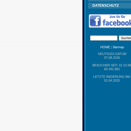
DATENSCHUTZ
HOME
|
Sitemap
HEUTIGES DATUM
07.08.2026
BESUCHER SEIT 15.10.99
65.491.891
LETZTE ÄNDERUNG AM:
01.04.2025