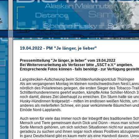
19.04.2022 - PM "Je länger, je lieber"
Pressemitteilung "Je länger, je lieber" vom 19.04.2022
Bei Weiterverarbeitung als Verfasser bitte „SSCT e.V.“ angeben.
Entsprechende Fotos können - falls benötigt - zur Verfügung gestell
Langstrecken-Aufschwung beim Schlittenhundesportclub Thüringen
Als am vergangenen Montag im kleinen nordschwedischen Nest Lanna
nördlich des Polarkreises gelegen, die ersten Sieger des Tobacco-Trail
Schlittenhunderennens geehrt wurden, kämpfte Anke Schiller-Mönch 35
noch damit, dieses Ziel überhaupt zu erreichen. Ein Sturm hatte sie und
Husky-Hündinnen festgesetzt – mitten im endlosen weißen Nichts, um
anderes als metertiefen Schnee, ein paar verkümmerte Bäumchen und 
Einöde Nord-Lapplands.
Auch wenn für viele das immer noch der Inbegriff des traditionellen Sch
Mensch und Tiere gemeinsam durch Dick und Dünn - muss man schon 
Sorte Mensch gehören, um sich solchen Situationen nicht nur auszuse
geradezu zu suchen und ihnen sogar noch etwas Positives abzugewin
In ganz Deutschland gibt es kaum mehr als eine Handvoll davon. Ums