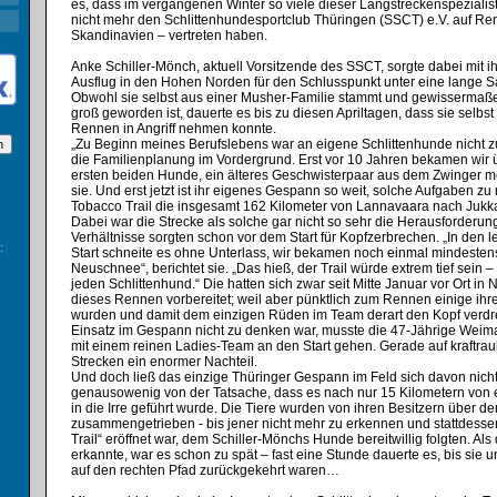
es, dass im vergangenen Winter so viele dieser Langstreckenspezialis
nicht mehr den Schlittenhundesportclub Thüringen (SSCT) e.V. auf Re
Skandinavien – vertreten haben.
Anke Schiller-Mönch, aktuell Vorsitzende des SSCT, sorgte dabei mit 
Ausflug in den Hohen Norden für den Schlusspunkt unter eine lange S
Obwohl sie selbst aus einer Musher-Familie stammt und gewissermaß
groß geworden ist, dauerte es bis zu diesen Apriltagen, dass sie selbst
Rennen in Angriff nehmen konnte.
„Zu Beginn meines Berufslebens war an eigene Schlittenhunde nicht 
die Familienplanung im Vordergrund. Erst vor 10 Jahren bekamen wir
ersten beiden Hunde, ein älteres Geschwisterpaar aus dem Zwinger mei
sie. Und erst jetzt ist ihr eigenes Gespann so weit, solche Aufgaben zu
Tobacco Trail die insgesamt 162 Kilometer von Lannavaara nach Jukka
Dabei war die Strecke als solche gar nicht so sehr die Herausforderung
Verhältnisse sorgten schon vor dem Start für Kopfzerbrechen. „In den 
:
Start schneite es ohne Unterlass, wir bekamen noch einmal mindesten
Neuschnee“, berichtet sie. „Das hieß, der Trail würde extrem tief sein –
jeden Schlittenhund.“ Die hatten sich zwar seit Mitte Januar vor Ort i
dieses Rennen vorbereitet; weil aber pünktlich zum Rennen einige ihr
wurden und damit dem einzigen Rüden im Team derart den Kopf verdr
Einsatz im Gespann nicht zu denken war, musste die 47-Jährige Weim
mit einem reinen Ladies-Team an den Start gehen. Gerade auf kraftra
Strecken ein enormer Nachteil.
Und doch ließ das einzige Thüringer Gespann im Feld sich davon nich
genausowenig von der Tatsache, dass es nach nur 15 Kilometern von 
in die Irre geführt wurde. Die Tiere wurden von ihren Besitzern über de
zusammengetrieben - bis jener nicht mehr zu erkennen und stattdessen
Trail“ eröffnet war, dem Schiller-Mönchs Hunde bereitwillig folgten. Als 
erkannte, war es schon zu spät – fast eine Stunde dauerte es, bis sie
auf den rechten Pfad zurückgekehrt waren…