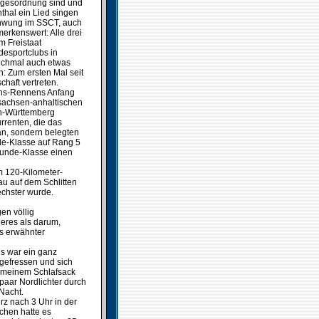
Tagesordnung sind und
hal ein Lied singen
schwung im SSCT, auch
erkenswert: Alle drei
m Freistaat
desportclubs in
anchmal auch etwas
: Zum ersten Mal seit
haft vertreten.
ans-Rennens Anfang
sachsen-anhaltischen
en-Württemberg
rrenten, die das
an, sondern belegten
de-Klasse auf Rang 5
-Hunde-Klasse einen
m 120-Kilometer-
au auf dem Schlitten
echster wurde.
en völlig
deres als darum,
ts erwähnter
s war ein ganz
gefressen und sich
n meinem Schlafsack
paar Nordlichter durch
Nacht.
rz nach 3 Uhr in der
chen hatte es