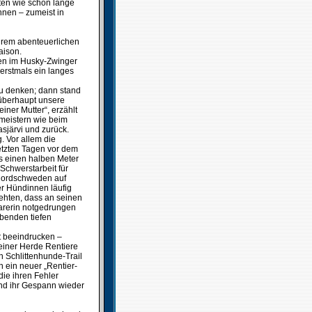
ten wie schon lange
nnen – zumeist in
ihrem abenteuerlichen
aison.
en im Husky-Zwinger
 erstmals ein langes
zu denken; dann stand
 überhaupt unsere
ner Mutter“, erzählt
 meistern wie beim
sjärvi und zurück.
. Vor allem die
letzten Tagen vor dem
s einen halben Meter
 Schwerstarbeit für
n Nordschweden auf
er Hündinnen läufig
ehten, dass an seinen
arerin notgedrungen
ubenden tiefen
t beeindrucken –
einer Herde Rentiere
n Schlittenhunde-Trail
 ein neuer „Rentier-
die ihren Fehler
 und ihr Gespann wieder