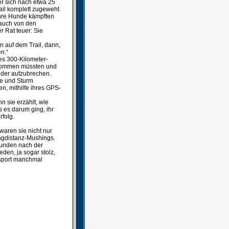
r sich nach etwa 25
ail komplett zugeweht
ihre Hunde kämpften
 auch von den
r Rat teuer: Sie
 auf dem Trail, dann,
n.“
es 300-Kilometer-
nkommen müssten und
eder aufzubrechen.
ee und Sturm
n, mithilfe ihres GPS-
n sie erzählt, wie
 es darum ging, ihr
rfolg.
waren sie nicht nur
ngdistanz-Mushings.
tunden nach der
eden, ja sogar stolz,
esport manchmal