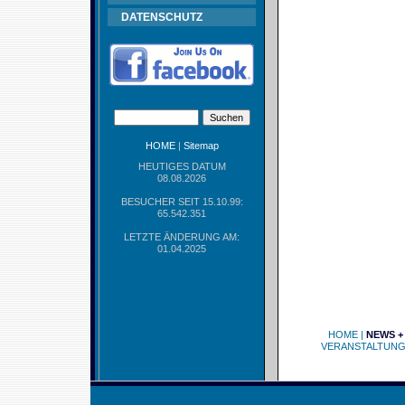
DATENSCHUTZ
HOME
|
Sitemap
HEUTIGES DATUM
08.08.2026
BESUCHER SEIT 15.10.99:
65.542.351
LETZTE ÄNDERUNG AM:
01.04.2025
HOME
|
NEWS +
VERANSTALTUN