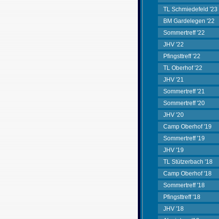
TL Schmiedefeld '23
BM Gardelegen '22
Sommertreff '22
JHV '22
Pfingsttreff '22
TL Oberhof '22
JHV '21
Sommertreff '21
Sommertreff '20
JHV '20
Camp Oberhof '19
Sommertreff '19
JHV '19
TL Stützerbach '18
Camp Oberhof '18
Sommertreff '18
Pfingsttreff '18
JHV '18