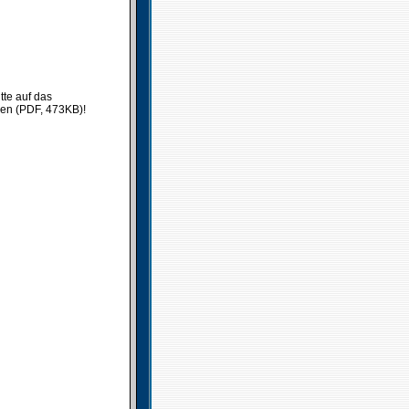
tte auf das
ken (PDF, 473KB)!