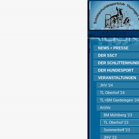
NEWS + PRESSE
DER SSCT
DER SCHLITTENHUND
DER HUNDESPORT
VERANSTALTUNGEN
JHV '24
TL Oberhof '24
TL+BM Gardelegen '24
Archiv
BM Mühlberg '23
TL Oberhof '23
Sommertreff '23
JHV '23