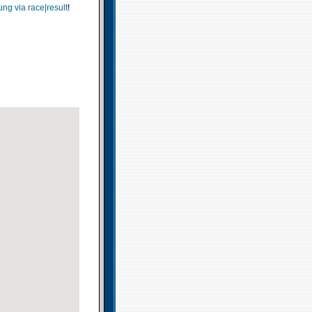
ng via race|result
!