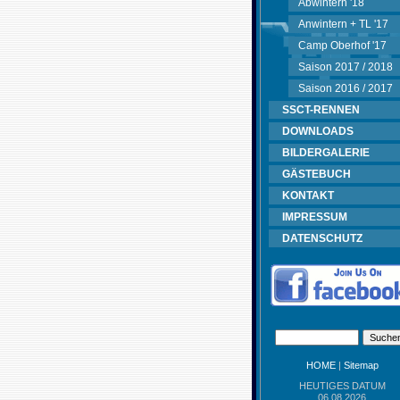
Abwintern '18
Anwintern + TL '17
Camp Oberhof '17
Saison 2017 / 2018
Saison 2016 / 2017
SSCT-RENNEN
DOWNLOADS
BILDERGALERIE
GÄSTEBUCH
KONTAKT
IMPRESSUM
DATENSCHUTZ
HOME
|
Sitemap
HEUTIGES DATUM
06.08.2026