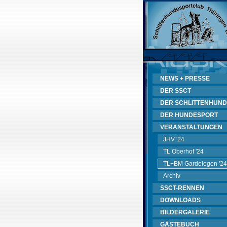
NEWS + PRESSE
DER SSCT
DER SCHLITTENHUND
DER HUNDESPORT
VERANSTALTUNGEN
JHV '24
TL Oberhof '24
TL+BM Gardelegen '24
Archiv
SSCT-RENNEN
DOWNLOADS
BILDERGALERIE
GÄSTEBUCH