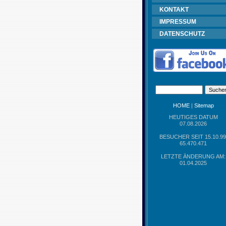
KONTAKT
IMPRESSUM
DATENSCHUTZ
HOME
|
Sitemap
HEUTIGES DATUM
07.08.2026
BESUCHER SEIT 15.10.99
65.470.471
LETZTE ÄNDERUNG AM:
01.04.2025