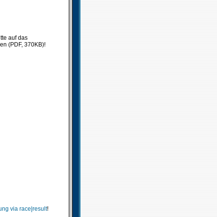
tte auf das
ken (PDF, 370KB)!
ng via race|result
!