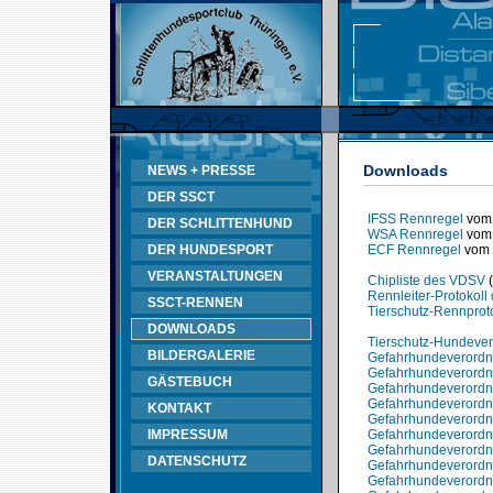
Downloads
NEWS + PRESSE
DER SSCT
IFSS Rennregel
vom 
DER SCHLITTENHUND
WSA Rennregel
vom 
DER HUNDESPORT
ECF Rennregel
vom 
VERANSTALTUNGEN
Chipliste des VDSV
(
Rennleiter-Protokol
SSCT-RENNEN
Tierschutz-Rennprot
DOWNLOADS
Tierschutz-Hundeve
BILDERGALERIE
Gefahrhundeverord
Gefahrhundeverordnu
GÄSTEBUCH
Gefahrhundeverordnu
Gefahrhundeverord
KONTAKT
Gefahrhundeverordn
IMPRESSUM
Gefahrhundeverord
Gefahrhundeverord
DATENSCHUTZ
Gefahrhundeverord
Gefahrhundeverordn