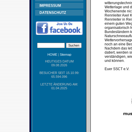
witterungstechni
IMPRESSUM
Wetterlage und d
Wochenende nicht
DATENSCHUTZ
Rennleiter Axel 
Rennleiter in Re
einem guten Weg 
organisatorisch 
Bundesländern ke
Naturschneeaufla
Wettervorhersage
noch an eine Bes
Nachdem das let
datiert, werden 
HOME
|
Sitemap
verständigen, wie
und können.
HEUTIGES DATUM
09.08.2026
Euer SSCT e.V.
BESUCHER SEIT 15.10.99:
65.594.096
LETZTE ÄNDERUNG AM:
01.04.2025