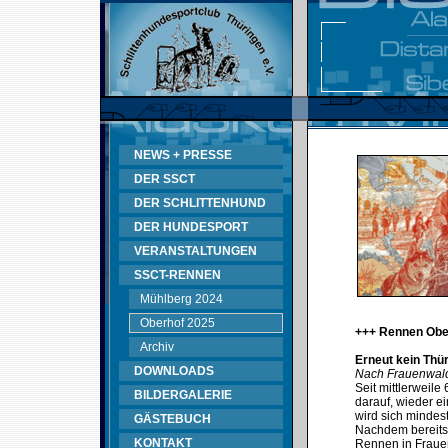
NEWS + PRESSE
DER SSCT
DER SCHLITTENHUND
DER HUNDESPORT
VERANSTALTUNGEN
SSCT-RENNEN
Mühlberg 2024
Oberhof 2025
+++ Rennen Obe
Archiv
Erneut kein Thü
DOWNLOADS
Nach Frauenwald
Seit mittlerweil
BILDERGALERIE
darauf, wieder e
wird sich mindes
GÄSTEBUCH
Nachdem bereits
KONTAKT
Rennen in Fraue