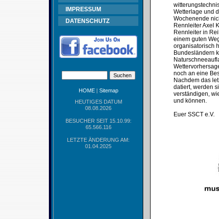
witterungstechni
IMPRESSUM
Wetterlage und d
Wochenende nicht
DATENSCHUTZ
Rennleiter Axel 
Rennleiter in Re
einem guten Weg 
organisatorisch 
Bundesländern ke
Naturschneeaufla
Wettervorhersage
noch an eine Bes
Nachdem das let
datiert, werden 
HOME
|
Sitemap
verständigen, wie
und können.
HEUTIGES DATUM
08.08.2026
Euer SSCT e.V.
BESUCHER SEIT 15.10.99:
65.566.116
LETZTE ÄNDERUNG AM:
01.04.2025