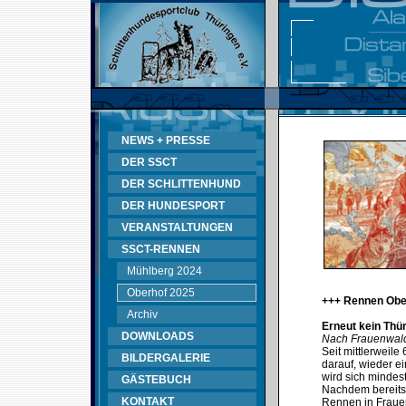
NEWS + PRESSE
DER SSCT
DER SCHLITTENHUND
DER HUNDESPORT
VERANSTALTUNGEN
SSCT-RENNEN
Mühlberg 2024
Oberhof 2025
+++ Rennen Obe
Archiv
Erneut kein Thü
DOWNLOADS
Nach Frauenwald
Seit mittlerweil
BILDERGALERIE
darauf, wieder e
wird sich mindes
GÄSTEBUCH
Nachdem bereits
KONTAKT
Rennen in Fraue