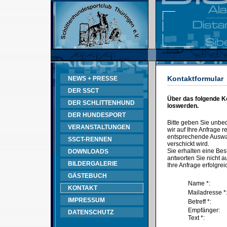
Kontaktformular
NEWS + PRESSE
DER SSCT
Über das folgende K
DER SCHLITTENHUND
loswerden.
DER HUNDESPORT
Bitte geben Sie unbe
VERANSTALTUNGEN
wir auf Ihre Anfrage
entsprechende Auswahl
SSCT-RENNEN
verschickt wird.
Sie erhalten eine Bes
DOWNLOADS
antworten Sie nicht au
BILDERGALERIE
Ihre Anfrage erfolgrei
GÄSTEBUCH
Name *:
KONTAKT
Mailadresse *
IMPRESSUM
Betreff *:
Empfänger:
DATENSCHUTZ
Text *: