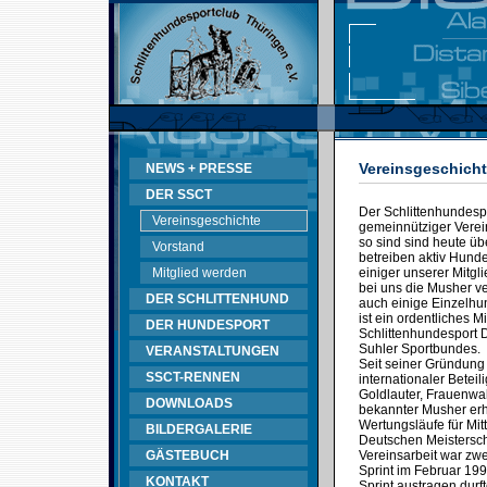
Vereinsgeschich
NEWS + PRESSE
DER SSCT
Der Schlittenhundespo
Vereinsgeschichte
gemeinnütziger Verein
so sind sind heute üb
Vorstand
betreiben aktiv Hunde
Mitglied werden
einiger unserer Mitgl
bei uns die Musher v
DER SCHLITTENHUND
auch einige Einzelhun
ist ein ordentliches 
DER HUNDESPORT
Schlittenhundesport
Suhler Sportbundes.
VERANSTALTUNGEN
Seit seiner Gründung
SSCT-RENNEN
internationaler Betei
Goldlauter, Frauenwal
DOWNLOADS
bekannter Musher erh
Wertungsläufe für Mit
BILDERGALERIE
Deutschen Meistersch
GÄSTEBUCH
Vereinsarbeit war zwe
Sprint im Februar 199
KONTAKT
Sprint austragen durft