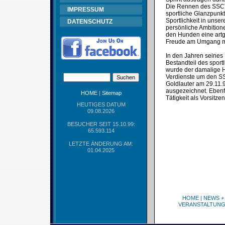
Die Rennen des SSCT s
IMPRESSUM
sportliche Glanzpunk
Sportlichkeit in uns
DATENSCHUTZ
persönliche Ambitione
den Hunden eine artge
Freude am Umgang mi
In den Jahren seines
Bestandteil des spor
wurde der damalige Ha
Verdienste um den SS
Goldlauter am 29.11.
ausgezeichnet. Ebenfa
HOME
|
Sitemap
Tätigkeit als Vorsitz
HEUTIGES DATUM
09.08.2026
BESUCHER SEIT 15.10.99:
65.593.114
LETZTE ÄNDERUNG AM:
01.04.2025
HOME
|
NEWS +
VERANSTALTUN