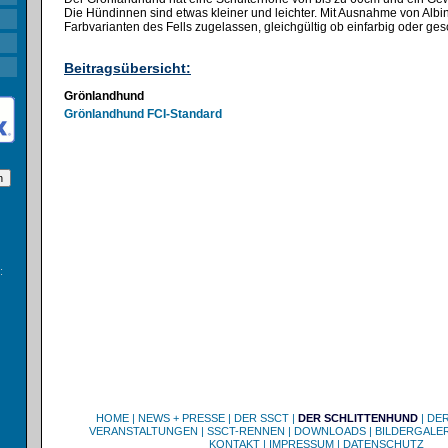
Die Hündinnen sind etwas kleiner und leichter. Mit Ausnahme von Albin
Farbvarianten des Fells zugelassen, gleichgültig ob einfarbig oder ges
Beitragsübersicht:
Grönlandhund
Grönlandhund FCI-Standard
:
HOME
|
NEWS + PRESSE
|
DER SSCT
|
DER SCHLITTENHUND
|
DE
VERANSTALTUNGEN
|
SSCT-RENNEN
|
DOWNLOADS
|
BILDERGALER
KONTAKT
|
IMPRESSUM
|
DATENSCHUTZ