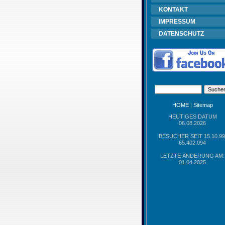
KONTAKT
IMPRESSUM
DATENSCHUTZ
HOME
|
Sitemap
HEUTIGES DATUM
06.08.2026
BESUCHER SEIT 15.10.99
65.402.094
LETZTE ÄNDERUNG AM:
01.04.2025