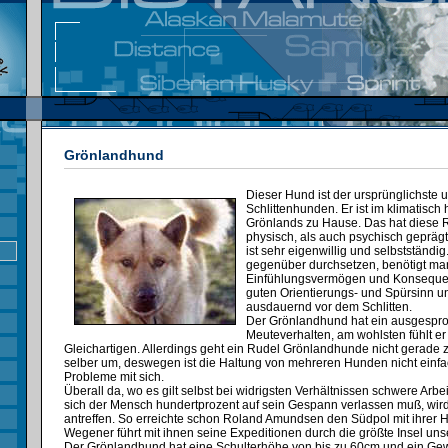
Grönlandhund
Dieser Hund ist der ursprünglichste 
Schlittenhunden. Er ist im klimatisch 
Grönlands zu Hause. Das hat diese 
physisch, als auch psychisch gepräg
ist sehr eigenwillig und selbstständig
gegenüber durchsetzen, benötigt m
Einfühlungsvermögen und Konsequen
guten Orientierungs- und Spürsinn un
ausdauernd vor dem Schlitten.
Der Grönlandhund hat ein ausgespr
Meuteverhalten, am wohlsten fühlt er 
Gleichartigen. Allerdings geht ein Rudel Grönlandhunde nicht gerade z
selber um, deswegen ist die Haltung von mehreren Hunden nicht einfac
Probleme mit sich.
Überall da, wo es gilt selbst bei widrigsten Verhältnissen schwere Arbe
sich der Mensch hundertprozent auf sein Gespann verlassen muß, wi
antreffen. So erreichte schon Roland Amundsen den Südpol mit ihrer Hi
Wegener führt mit ihnen seine Expeditionen durch die größte Insel uns
Der Grönlandhund hat eine Schulterhöhe von bis zu 60cm und ein Gewi