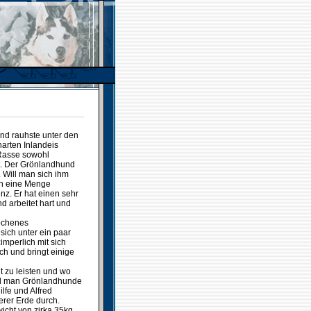
und rauhste unter den
harten Inlandeis
Rasse sowohl
t. Der Grönlandhund
. Will man sich ihm
an eine Menge
z. Er hat einen sehr
d arbeitet hart und
ochenes
sich unter ein paar
imperlich mit sich
h und bringt einige
it zu leisten und wo
rd man Grönlandhunde
lfe und Alfred
erer Erde durch.
cht von zirka 35kg.