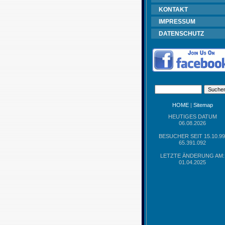
KONTAKT
IMPRESSUM
DATENSCHUTZ
HOME
|
Sitemap
HEUTIGES DATUM
06.08.2026
BESUCHER SEIT 15.10.99
65.391.092
LETZTE ÄNDERUNG AM:
01.04.2025