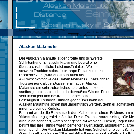
Alaskan Malamute
Der Alaskan Malamute ist der größte und schwerste
Schlittenhund. Er ist sehr kräftig und besitzt eine
überdurchschnittliche Leistungsfähigkeit. Weil er
schwere Frachten selbst über lange Distanzen ohne
Probleme zieht, wird er oftmals auch als
Â»Frachtlokomotive des Hohen NordensÂ« bezeichnet.
Trotz seines kräftigen Aussehens hat der Alaskan
Malamute ein sehr zutrauliches, tolerantes, ja sogar
sanftes, jedoch auch sehr selbstbewußtes Wesen. Er ist
sehr intelligent und besitzt eine beachtliche
Gelehrigkeit. Fremden Hunden gegenüber kann der
Alaskan Malamute schon mal ungemütlich werden, denn er achtet seh
innerhalb seines Rudels.
Benannt wurde die Rasse nach den Mahlemiuts, einem Eskimostamm
Yukonmündungsgebiet in Alaska. Diese Eskimos waren sehr große Me
arbeiteten sehr hart, waren sehr geschickt was das Fischen, Jagen un
betrifft und ihre Hunde waren bemerkenswert schön, ausdauernd, arbei
unermüdlich. Der Alaskan Malamute hat eine Schulterhöhe von 58cm b
Gewicht sollte zwischen 32kg und 44kg liegen, wobei natürlich die R