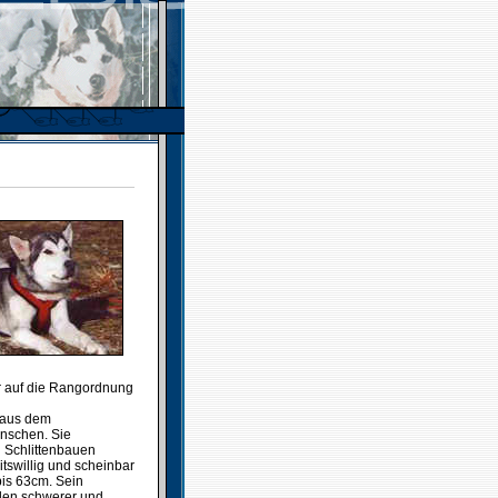
r auf die Rangordnung
 aus dem
nschen. Sie
d Schlittenbauen
tswillig und scheinbar
is 63cm. Sein
üden schwerer und