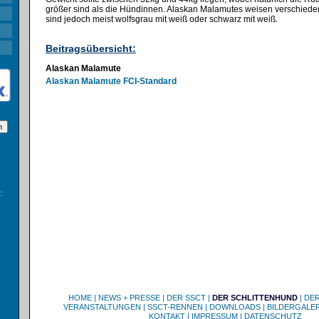
größer sind als die Hündinnen. Alaskan Malamutes weisen verschiedene
sind jedoch meist wolfsgrau mit weiß oder schwarz mit weiß.
Beitragsübersicht:
Alaskan Malamute
Alaskan Malamute FCI-Standard
:
HOME
|
NEWS + PRESSE
|
DER SSCT
|
DER SCHLITTENHUND
|
DE
VERANSTALTUNGEN
|
SSCT-RENNEN
|
DOWNLOADS
|
BILDERGALER
KONTAKT
|
IMPRESSUM
|
DATENSCHUTZ