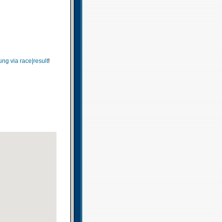
ng via race|result
!