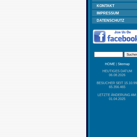
KONTAKT
IMPRESSUM
DATENSCHUTZ
HOME
|
Sitemap
HEUTIGES DATUM
06.08.2026
BESUCHER SEIT 15.10.99
65.356.465
LETZTE ÄNDERUNG AM:
01.04.2025