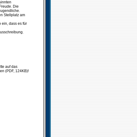
sinnten
Freude. Die
Jugendliche.
n Stellplatz am
 ein, dass es für
Ausschreibung.
tte auf das
ken (PDF, 124KB)!