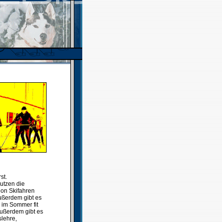
st.
nutzen die
chon Skifahren
ußerdem gibt es
 im Sommer fit
Außerdem gibt es
slehre,