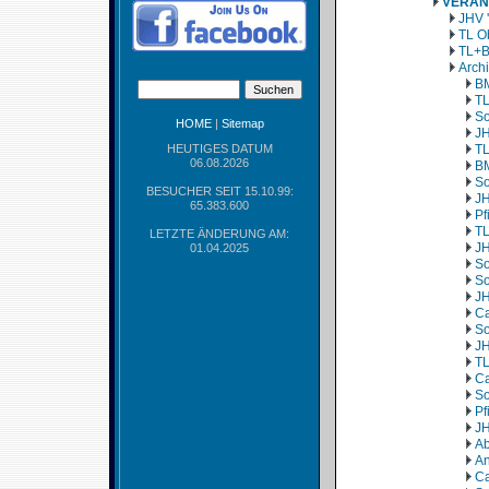
VERAN
JHV 
TL O
TL+B
Arch
BM
TL
So
HOME
|
Sitemap
JH
HEUTIGES DATUM
TL
06.08.2026
BM
So
BESUCHER SEIT 15.10.99:
JH
65.383.600
Pf
TL
LETZTE ÄNDERUNG AM:
JH
01.04.2025
So
So
JH
Ca
So
JH
TL
Ca
So
Pf
JH
Ab
An
Ca