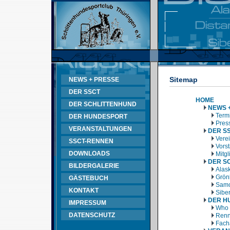
Sitemap
NEWS + PRESSE
DER SSCT
HOME
DER SCHLITTENHUND
NEWS 
Termi
DER HUNDESPORT
Pres
VERANSTALTUNGEN
DER S
Vere
SSCT-RENNEN
Vors
DOWNLOADS
Mitg
DER S
BILDERGALERIE
Alas
Grön
GÄSTEBUCH
Samo
KONTAKT
Sibe
DER H
IMPRESSUM
Who 
DATENSCHUTZ
Renn
Fach