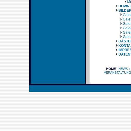
Mü
DOWN
BILDE
Galer
Galer
Galer
Galer
Galer
Galer
GÄSTE
KONTA
IMPRE
DATEN
HOME
|
NEWS +
VERANSTALTUN