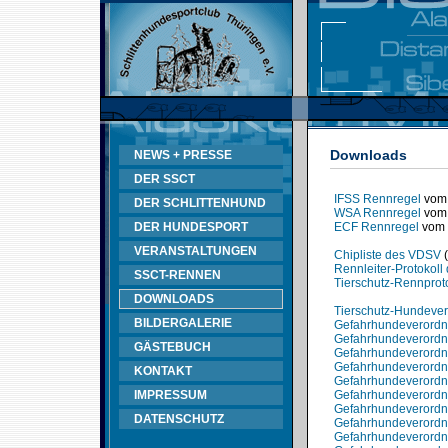
Downloads
NEWS + PRESSE
DER SSCT
IFSS Rennregel
vom 
DER SCHLITTENHUND
WSA Rennregel
vom 
DER HUNDESPORT
ECF Rennregel
vom 
VERANSTALTUNGEN
Chipliste des VDSV
(
Rennleiter-Protokol
SSCT-RENNEN
Tierschutz-Rennprot
DOWNLOADS
Tierschutz-Hundeve
BILDERGALERIE
Gefahrhundeverord
Gefahrhundeverordnu
GÄSTEBUCH
Gefahrhundeverordnu
Gefahrhundeverord
KONTAKT
Gefahrhundeverordn
IMPRESSUM
Gefahrhundeverord
Gefahrhundeverord
DATENSCHUTZ
Gefahrhundeverord
Gefahrhundeverordn